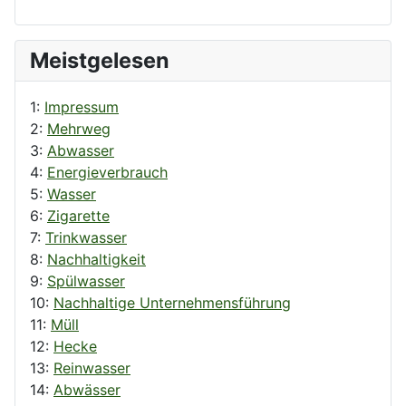
Meistgelesen
1:
Impressum
2:
Mehrweg
3:
Abwasser
4:
Energieverbrauch
5:
Wasser
6:
Zigarette
7:
Trinkwasser
8:
Nachhaltigkeit
9:
Spülwasser
10:
Nachhaltige Unternehmensführung
11:
Müll
12:
Hecke
13:
Reinwasser
14:
Abwässer