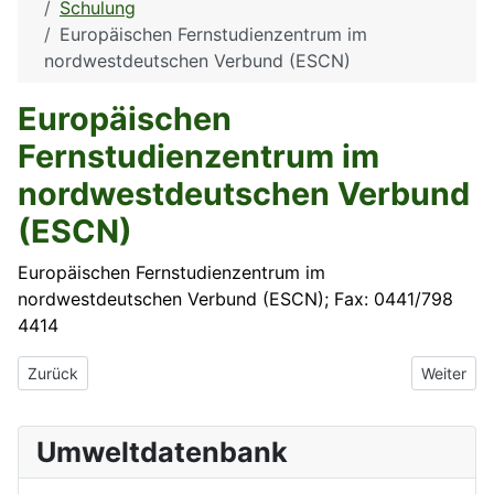
Schulung
Europäischen Fernstudienzentrum im
nordwestdeutschen Verbund (ESCN)
Europäischen
Fernstudienzentrum im
nordwestdeutschen Verbund
(ESCN)
Europäischen Fernstudienzentrum im
nordwestdeutschen Verbund (ESCN); Fax: 0441/798
4414
Vorheriger Beitrag: Energie- und Umweltzentrum Am Deister e.V.
Nächster 
Zurück
Weiter
Umweltdatenbank