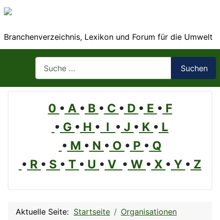
Branchenverzeichnis, Lexikon und Forum für die Umwelt
Suchen
Suchen
0
•
A
•
B
•
C
•
D
•
E
•
F
•
G
•
H
•
I
•
J
•
K
•
L
•
M
•
N
•
O
•
P
•
Q
•
R
•
S
•
T
•
U
•
V
•
W
•
X
•
Y
•
Z
Aktuelle Seite:
Startseite
Organisationen