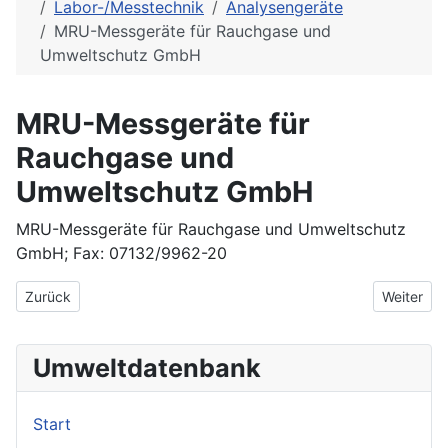
Labor-/Messtechnik
Analysengeräte
MRU-Messgeräte für Rauchgase und
Umweltschutz GmbH
MRU-Messgeräte für
Rauchgase und
Umweltschutz GmbH
MRU-Messgeräte für Rauchgase und Umweltschutz
GmbH; Fax: 07132/9962-20
Vorheriger Beitrag: MRU Messgeräte für Rauchgase und Umwel
Nächster 
Zurück
Weiter
Umweltdatenbank
Start