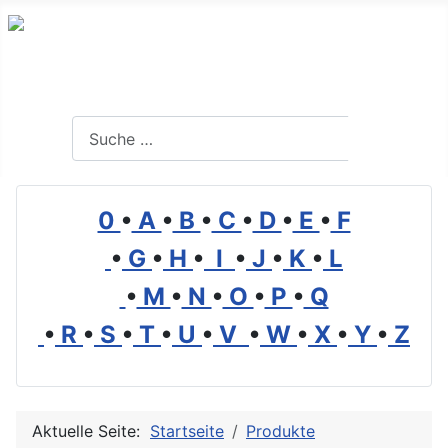
Branchenverzeichnis, Lexikon und Forum für die Umwelt
Suchen
Suchen
0
•
A
•
B
•
C
•
D
•
E
•
F
•
G
•
H
•
I
•
J
•
K
•
L
•
M
•
N
•
O
•
P
•
Q
•
R
•
S
•
T
•
U
•
V
•
W
•
X
•
Y
•
Z
Aktuelle Seite:
Startseite
Produkte