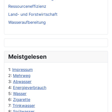
Ressourceneffizienz
Land- und Forstwirtschaft
Wasseraufbereitung
Meistgelesen
1:
Impressum
2:
Mehrweg
3:
Abwasser
4:
Energieverbrauch
5:
Wasser
6:
Zigarette
7:
Trinkwasser
8:
Spülwasser