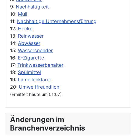
9:
Nachhaltigkeit
10:
Müll
11:
Nachhaltige Unternehmensführung
12:
Hecke
13:
Reinwasser
14:
Abwässer
15:
Wasserspender
16:
E-Zigarette
17:
Trinkwasserbehälter
18:
Spülmittel
19:
Lamellenklärer
20:
Umweltfreundlich
(Ermittelt heute um 01:07)
Änderungen im
Branchenverzeichnis