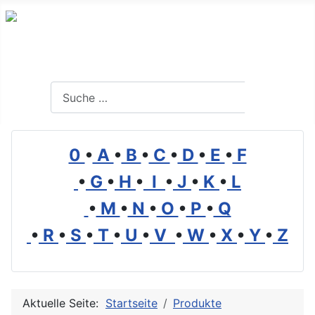
Branchenverzeichnis, Lexikon und Forum für die Umwelt
Suchen
Suchen
0
•
A
•
B
•
C
•
D
•
E
•
F
•
G
•
H
•
I
•
J
•
K
•
L
•
M
•
N
•
O
•
P
•
Q
•
R
•
S
•
T
•
U
•
V
•
W
•
X
•
Y
•
Z
Aktuelle Seite:
Startseite
Produkte