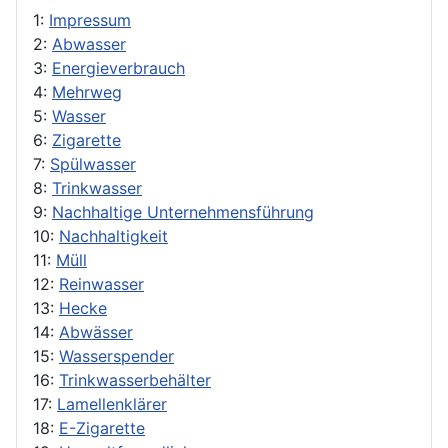
1:
Impressum
2:
Abwasser
3:
Energieverbrauch
4:
Mehrweg
5:
Wasser
6:
Zigarette
7:
Spülwasser
8:
Trinkwasser
9:
Nachhaltige Unternehmensführung
10:
Nachhaltigkeit
11:
Müll
12:
Reinwasser
13:
Hecke
14:
Abwässer
15:
Wasserspender
16:
Trinkwasserbehälter
17:
Lamellenklärer
18:
E-Zigarette