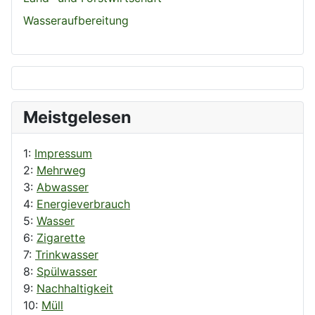
Wasseraufbereitung
Meistgelesen
1:
Impressum
2:
Mehrweg
3:
Abwasser
4:
Energieverbrauch
5:
Wasser
6:
Zigarette
7:
Trinkwasser
8:
Spülwasser
9:
Nachhaltigkeit
10:
Müll