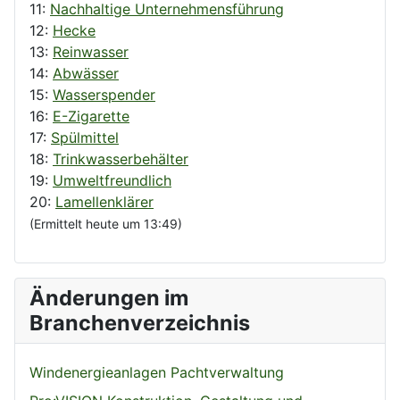
11:
Nachhaltige Unternehmensführung
12:
Hecke
13:
Reinwasser
14:
Abwässer
15:
Wasserspender
16:
E-Zigarette
17:
Spülmittel
18:
Trinkwasserbehälter
19:
Umweltfreundlich
20:
Lamellenklärer
(Ermittelt heute um 13:49)
Änderungen im
Branchenverzeichnis
Windenergieanlagen Pachtverwaltung