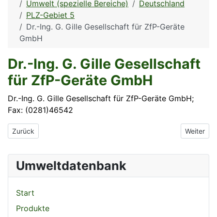
Umwelt (spezielle Bereiche)
Deutschland
PLZ-Gebiet 5
Dr.-Ing. G. Gille Gesellschaft für ZfP-Geräte
GmbH
Dr.-Ing. G. Gille Gesellschaft
für ZfP-Geräte GmbH
Dr.-Ing. G. Gille Gesellschaft für ZfP-Geräte GmbH;
Fax: (0281)46542
Vorheriger Beitrag: Dr. Franz Lohmann Inh. Hermann Lohmann
Nächster B
Zurück
Weiter
Umweltdatenbank
Start
Produkte