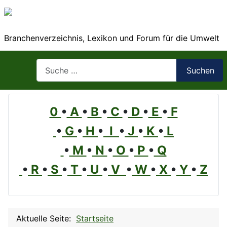
Branchenverzeichnis, Lexikon und Forum für die Umwelt
Suchen
Suchen
0
•
A
•
B
•
C
•
D
•
E
•
F
•
G
•
H
•
I
•
J
•
K
•
L
•
M
•
N
•
O
•
P
•
Q
•
R
•
S
•
T
•
U
•
V
•
W
•
X
•
Y
•
Z
Aktuelle Seite:
Startseite