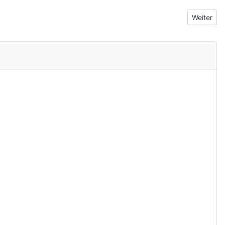
Nächster 
Weiter