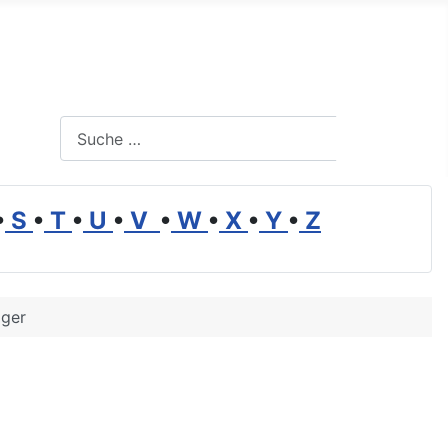
Suchen
Suchen
•
S
•
T
•
U
•
V
•
W
•
X
•
Y
•
Z
lger