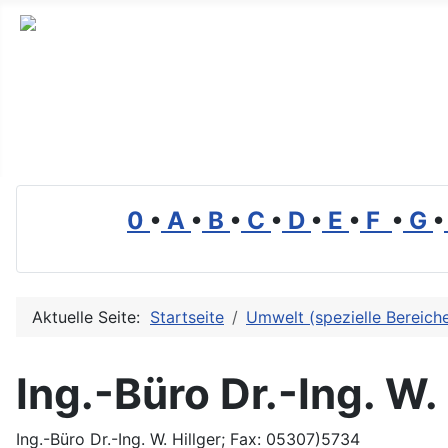
Branchenverzeichnis, Lexikon und Forum für die Umwelt
0
•
A
•
B
•
C
•
D
•
E
•
F
•
G
•
Aktuelle Seite:
Startseite
Umwelt (spezielle Bereich
Ing.-Büro Dr.-Ing. W. 
Ing.-Büro Dr.-Ing. W. Hillger; Fax: 05307)5734