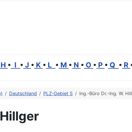
H
•
I
•
J
•
K
•
L
•
M
•
N
•
O
•
P
•
Q
•
R
e)
Deutschland
PLZ-Gebiet 5
Ing.-Büro Dr.-Ing. W. Hil
Hillger