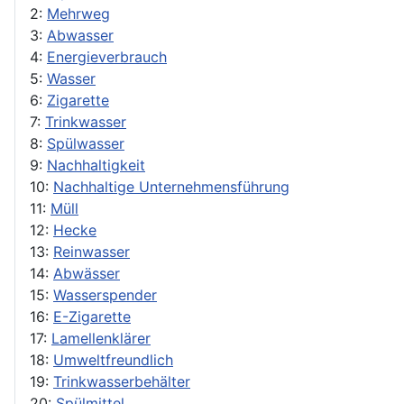
2:
Mehrweg
3:
Abwasser
4:
Energieverbrauch
5:
Wasser
6:
Zigarette
7:
Trinkwasser
8:
Spülwasser
9:
Nachhaltigkeit
10:
Nachhaltige Unternehmensführung
11:
Müll
12:
Hecke
13:
Reinwasser
14:
Abwässer
15:
Wasserspender
16:
E-Zigarette
17:
Lamellenklärer
18:
Umweltfreundlich
19:
Trinkwasserbehälter
20:
Spülmittel