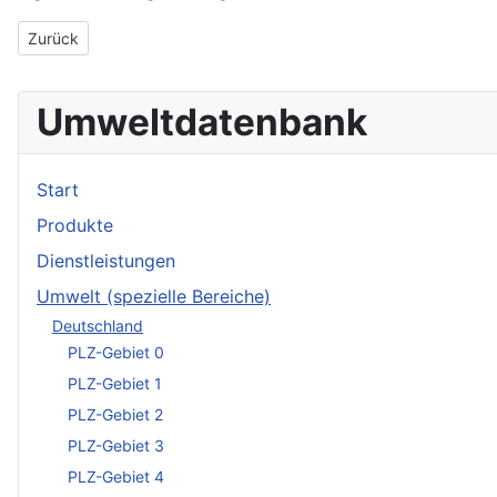
Vorheriger Beitrag: INFRA Gesellschaft für Umweltplanung mbH
Zurück
Umweltdatenbank
Start
Produkte
Dienstleistungen
Umwelt (spezielle Bereiche)
Deutschland
PLZ-Gebiet 0
PLZ-Gebiet 1
PLZ-Gebiet 2
PLZ-Gebiet 3
PLZ-Gebiet 4