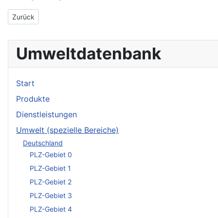
Vorheriger Beitrag: IfUB - Institut für Umweltbildung im Beruf Gm
Zurück
Umweltdatenbank
Start
Produkte
Dienstleistungen
Umwelt (spezielle Bereiche)
Deutschland
PLZ-Gebiet 0
PLZ-Gebiet 1
PLZ-Gebiet 2
PLZ-Gebiet 3
PLZ-Gebiet 4