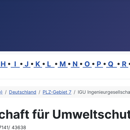
H
•
I
•
J
•
K
•
L
•
M
•
N
•
O
•
P
•
Q
•
R
e)
Deutschland
PLZ-Gebiet 7
IGU Ingenieurgesellsch
schaft für Umweltsch
07141/ 43638