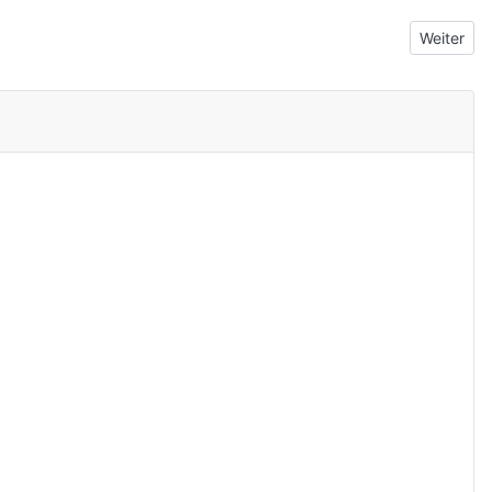
Nächster 
Weiter