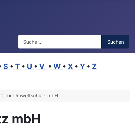
Suchen
Suchen
•
S
•
T
•
U
•
V
•
W
•
X
•
Y
•
Z
aft für Umweltschutz mbH
utz mbH