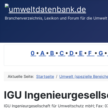
Branchenverzeichnis, Lexikon und Forum für die Umwelt
0
•
A
•
B
•
C
•
D
•
E
•
F
•
G
•
Aktuelle Seite:
Startseite
Umwelt (spezielle Bereich
IGU Ingenieurgesell
IGU Ingenieurgesellschaft für Umweltschutz mbH; Fax: 