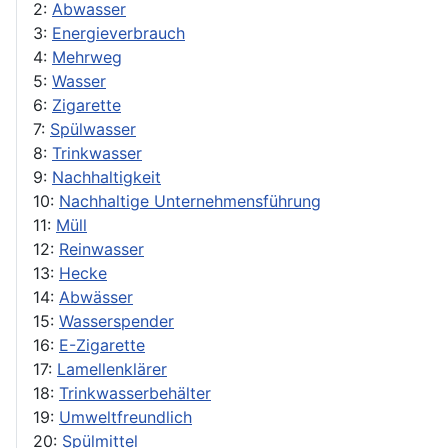
2:
Abwasser
3:
Energieverbrauch
4:
Mehrweg
5:
Wasser
6:
Zigarette
7:
Spülwasser
8:
Trinkwasser
9:
Nachhaltigkeit
10:
Nachhaltige Unternehmensführung
11:
Müll
12:
Reinwasser
13:
Hecke
14:
Abwässer
15:
Wasserspender
16:
E-Zigarette
17:
Lamellenklärer
18:
Trinkwasserbehälter
19:
Umweltfreundlich
20:
Spülmittel