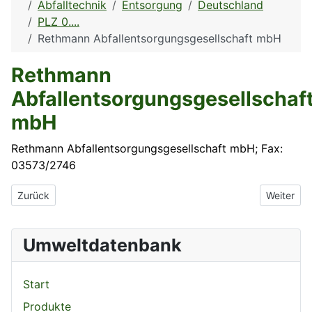
Abfalltechnik
Entsorgung
Deutschland
PLZ 0....
Rethmann Abfallentsorgungsgesellschaft mbH
Rethmann
Abfallentsorgungsgesellschaf
mbH
Rethmann Abfallentsorgungsgesellschaft mbH; Fax:
03573/2746
Vorheriger Beitrag: Mse GmbH Fischer & Madlener
Nächster 
Zurück
Weiter
Umweltdatenbank
Start
Produkte