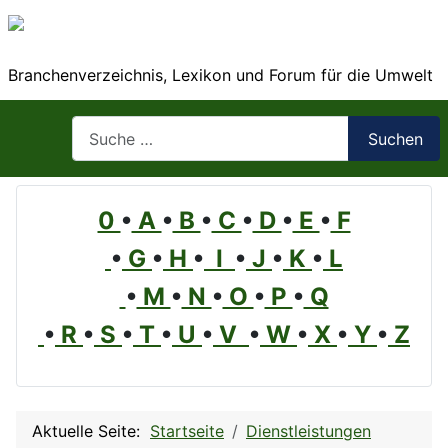
Branchenverzeichnis, Lexikon und Forum für die Umwelt
Suchen
Suchen
0
•
A
•
B
•
C
•
D
•
E
•
F
•
G
•
H
•
I
•
J
•
K
•
L
•
M
•
N
•
O
•
P
•
Q
•
R
•
S
•
T
•
U
•
V
•
W
•
X
•
Y
•
Z
Aktuelle Seite:
Startseite
Dienstleistungen