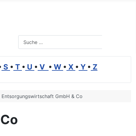
Suchen
Suchen
•
S
•
T
•
U
•
V
•
W
•
X
•
Y
•
Z
 Entsorgungswirtschaft GmbH & Co
 Co