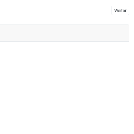
Nächster 
Weiter