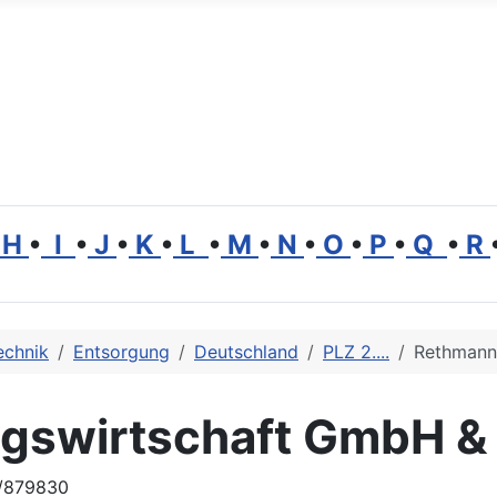
H
•
I
•
J
•
K
•
L
•
M
•
N
•
O
•
P
•
Q
•
R
echnik
Entsorgung
Deutschland
PLZ 2....
Rethmann
gswirtschaft GmbH &
1/879830