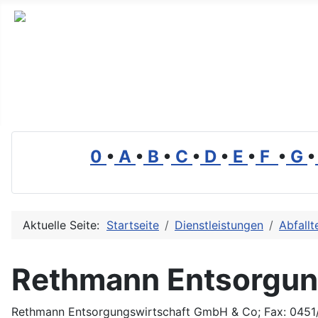
Branchenverzeichnis, Lexikon und Forum für die Umwelt
0
•
A
•
B
•
C
•
D
•
E
•
F
•
G
•
Aktuelle Seite:
Startseite
Dienstleistungen
Abfallt
Rethmann Entsorgun
Rethmann Entsorgungswirtschaft GmbH & Co; Fax: 045