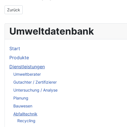
Vorheriger Beitrag: R & S Engineering Gesellschaft für Qualität
Zurück
Umweltdatenbank
Start
Produkte
Dienstleistungen
Umweltberater
Gutachter / Zertifizierer
Untersuchung / Analyse
Planung
Bauwesen
Abfalltechnik
Recycling