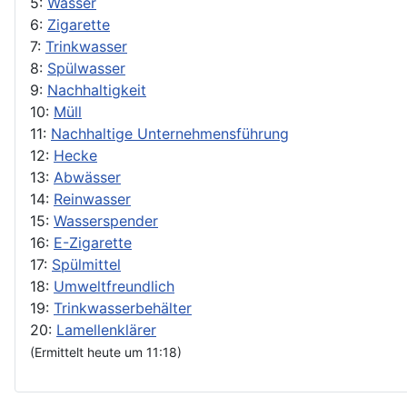
5:
Wasser
6:
Zigarette
7:
Trinkwasser
8:
Spülwasser
9:
Nachhaltigkeit
10:
Müll
11:
Nachhaltige Unternehmensführung
12:
Hecke
13:
Abwässer
14:
Reinwasser
15:
Wasserspender
16:
E-Zigarette
17:
Spülmittel
18:
Umweltfreundlich
19:
Trinkwasserbehälter
20:
Lamellenklärer
(Ermittelt heute um 11:18)