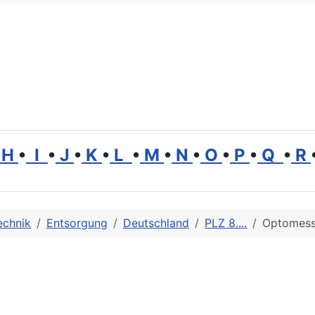
H
•
I
•
J
•
K
•
L
•
M
•
N
•
O
•
P
•
Q
•
R
echnik
Entsorgung
Deutschland
PLZ 8....
Optomes