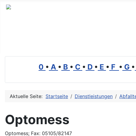
Branchenverzeichnis, Lexikon und Forum für die Umwelt
0
•
A
•
B
•
C
•
D
•
E
•
F
•
G
•
Aktuelle Seite:
Startseite
Dienstleistungen
Abfallt
Optomess
Optomess; Fax: 05105/82147