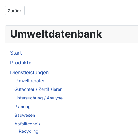
Vorheriger Beitrag: New and Market Produktentwicklungs und 
Zurück
Umweltdatenbank
Start
Produkte
Dienstleistungen
Umweltberater
Gutachter / Zertifizierer
Untersuchung / Analyse
Planung
Bauwesen
Abfalltechnik
Recycling