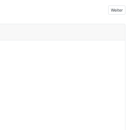
Nächster 
Weiter