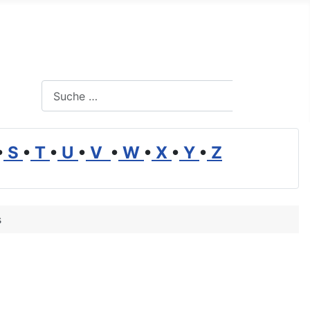
Suchen
Suchen
•
S
•
T
•
U
•
V
•
W
•
X
•
Y
•
Z
s