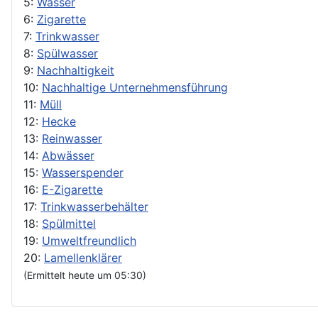
5:
Wasser
6:
Zigarette
7:
Trinkwasser
8:
Spülwasser
9:
Nachhaltigkeit
10:
Nachhaltige Unternehmensführung
11:
Müll
12:
Hecke
13:
Reinwasser
14:
Abwässer
15:
Wasserspender
16:
E-Zigarette
17:
Trinkwasserbehälter
18:
Spülmittel
19:
Umweltfreundlich
20:
Lamellenklärer
(Ermittelt heute um 05:30)