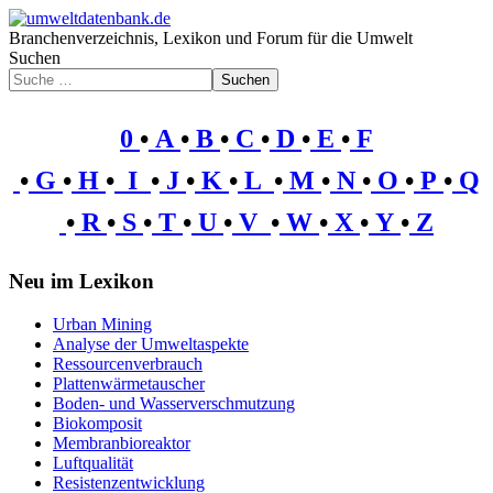
Branchenverzeichnis, Lexikon und Forum für die Umwelt
Suchen
Suchen
0
•
A
•
B
•
C
•
D
•
E
•
F
•
G
•
H
•
I
•
J
•
K
•
L
•
M
•
N
•
O
•
P
•
Q
•
R
•
S
•
T
•
U
•
V
•
W
•
X
•
Y
•
Z
Neu im Lexikon
Urban Mining
Analyse der Umweltaspekte
Ressourcenverbrauch
Plattenwärmetauscher
Boden- und Wasserverschmutzung
Biokomposit
Membranbioreaktor
Luftqualität
Resistenzentwicklung