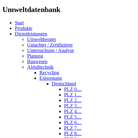
Umweltdatenbank
Start
Produkte
Dienstleistungen
Umweltberater
Gutachter / Zertifizierer
Untersuchung / Analyse
Planung
Bauwesen
Abfalltechnik
Recycling
Entsorgung
Deutschland
PLZ 0....
PLZ 1....
PLZ 2....
PLZ 3....
PLZ 4....
PLZ 5....
PLZ 6....
PLZ 7....
PLZ 8....