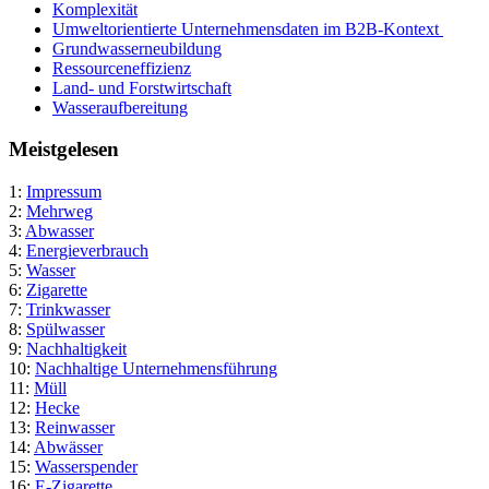
Komplexität
Umweltorientierte Unternehmensdaten im B2B-Kontext
Grundwasserneubildung
Ressourceneffizienz
Land- und Forstwirtschaft
Wasseraufbereitung
Meistgelesen
1:
Impressum
2:
Mehrweg
3:
Abwasser
4:
Energieverbrauch
5:
Wasser
6:
Zigarette
7:
Trinkwasser
8:
Spülwasser
9:
Nachhaltigkeit
10:
Nachhaltige Unternehmensführung
11:
Müll
12:
Hecke
13:
Reinwasser
14:
Abwässer
15:
Wasserspender
16:
E-Zigarette