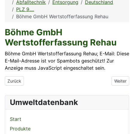
Abfalltechnik
Entsorgung
Deutschland
PLZ 9....
Böhme GmbH Wertstofferfassung Rehau
Böhme GmbH
Wertstofferfassung Rehau
Böhme GmbH Wertstofferfassung Rehau; E-Mail:
Diese
E-Mail-Adresse ist vor Spambots geschützt! Zur
Anzeige muss JavaScript eingeschaltet sein.
Vorheriger Beitrag: Biogasvereinigung Ostbayern GmbH
Nächster 
Zurück
Weiter
Umweltdatenbank
Start
Produkte