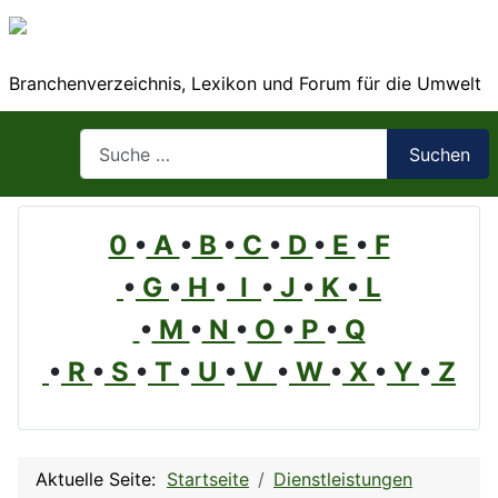
Branchenverzeichnis, Lexikon und Forum für die Umwelt
Suchen
Suchen
0
•
A
•
B
•
C
•
D
•
E
•
F
•
G
•
H
•
I
•
J
•
K
•
L
•
M
•
N
•
O
•
P
•
Q
•
R
•
S
•
T
•
U
•
V
•
W
•
X
•
Y
•
Z
Aktuelle Seite:
Startseite
Dienstleistungen