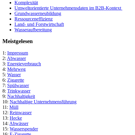
Komplexität
Umweltorientierte Unternehmensdaten im B2B-Kontext
Grundwasserneubildung
Ressourceneffizienz
Land- und Forstwirtschaft
Wasseraufbereitung
Meistgelesen
1:
Impressum
2:
Abwasser
3:
Energieverbrauch
4:
Mehrweg
5:
Wasser
6:
Zigarette
7:
Spülwasser
8:
Trinkwasser
9:
Nachhaltigkeit
10:
Nachhaltige Unternehmensführung
11:
Müll
12:
Reinwasser
13:
Hecke
14:
Abwässer
15:
Wasserspender
16:
E-Zigarette