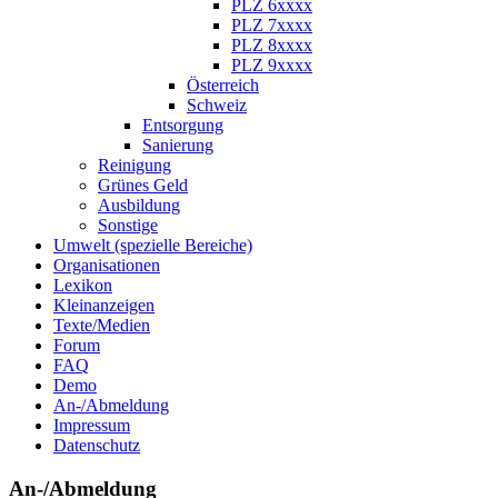
PLZ 6xxxx
PLZ 7xxxx
PLZ 8xxxx
PLZ 9xxxx
Österreich
Schweiz
Entsorgung
Sanierung
Reinigung
Grünes Geld
Ausbildung
Sonstige
Umwelt (spezielle Bereiche)
Organisationen
Lexikon
Kleinanzeigen
Texte/Medien
Forum
FAQ
Demo
An-/Abmeldung
Impressum
Datenschutz
An-/Abmeldung