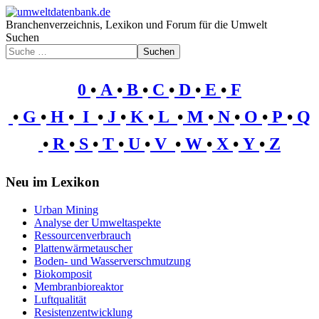
Branchenverzeichnis, Lexikon und Forum für die Umwelt
Suchen
Suchen
0
•
A
•
B
•
C
•
D
•
E
•
F
•
G
•
H
•
I
•
J
•
K
•
L
•
M
•
N
•
O
•
P
•
Q
•
R
•
S
•
T
•
U
•
V
•
W
•
X
•
Y
•
Z
Neu im Lexikon
Urban Mining
Analyse der Umweltaspekte
Ressourcenverbrauch
Plattenwärmetauscher
Boden- und Wasserverschmutzung
Biokomposit
Membranbioreaktor
Luftqualität
Resistenzentwicklung