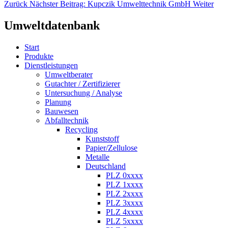
Zurück
Nächster Beitrag: Kupczik Umwelttechnik GmbH
Weiter
Umweltdatenbank
Start
Produkte
Dienstleistungen
Umweltberater
Gutachter / Zertifizierer
Untersuchung / Analyse
Planung
Bauwesen
Abfalltechnik
Recycling
Kunststoff
Papier/Zellulose
Metalle
Deutschland
PLZ 0xxxx
PLZ 1xxxx
PLZ 2xxxx
PLZ 3xxxx
PLZ 4xxxx
PLZ 5xxxx