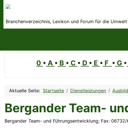
Branchenverzeichnis, Lexikon und Forum für die Umwelt
0
•
A
•
B
•
C
•
D
•
E
•
F
•
G
•
Aktuelle Seite:
Startseite
Dienstleistungen
Ausbil
Bergander Team- un
Bergander Team- und Führungsentwicklung; Fax: 06732