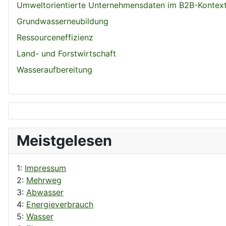
Umweltorientierte Unternehmensdaten im B2B-Kontex
Grundwasserneubildung
Ressourceneffizienz
Land- und Forstwirtschaft
Wasseraufbereitung
Meistgelesen
1:
Impressum
2:
Mehrweg
3:
Abwasser
4:
Energieverbrauch
5:
Wasser