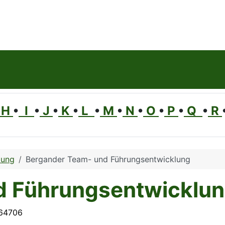
H
•
I
•
J
•
K
•
L
•
M
•
N
•
O
•
P
•
Q
•
R
dung
Bergander Team- und Führungsentwicklung
d Führungsentwicklu
/64706