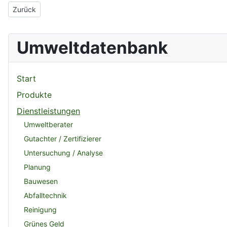
Vorheriger Beitrag: ATM Das Technologie-Zentrum im neuen See
Zurück
Umweltdatenbank
Start
Produkte
Dienstleistungen
Umweltberater
Gutachter / Zertifizierer
Untersuchung / Analyse
Planung
Bauwesen
Abfalltechnik
Reinigung
Grünes Geld