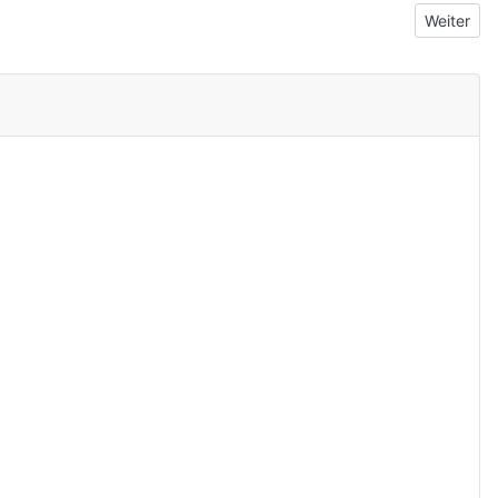
Nächster 
Weiter