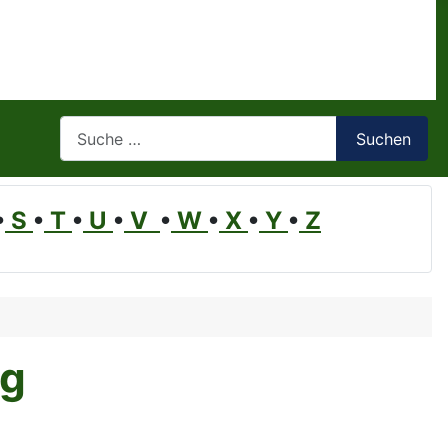
Suchen
Suchen
•
S
•
T
•
U
•
V
•
W
•
X
•
Y
•
Z
ng