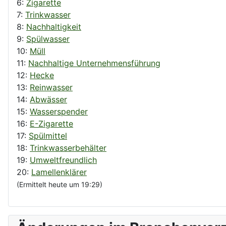
6:
Zigarette
7:
Trinkwasser
8:
Nachhaltigkeit
9:
Spülwasser
10:
Müll
11:
Nachhaltige Unternehmensführung
12:
Hecke
13:
Reinwasser
14:
Abwässer
15:
Wasserspender
16:
E-Zigarette
17:
Spülmittel
18:
Trinkwasserbehälter
19:
Umweltfreundlich
20:
Lamellenklärer
(Ermittelt heute um 19:29)