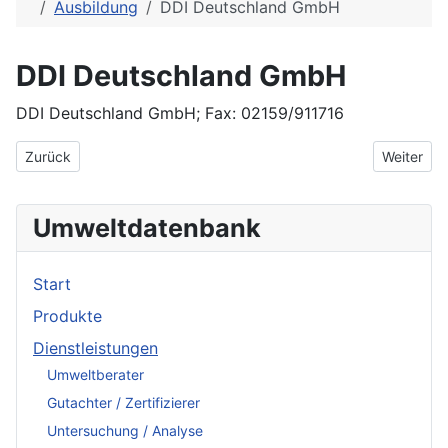
Ausbildung
DDI Deutschland GmbH
DDI Deutschland GmbH
DDI Deutschland GmbH; Fax: 02159/911716
Vorheriger Beitrag: CSC Ploenzke Akademie
Nächster 
Zurück
Weiter
Umweltdatenbank
Start
Produkte
Dienstleistungen
Umweltberater
Gutachter / Zertifizierer
Untersuchung / Analyse