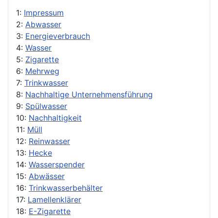
1:
Impressum
2:
Abwasser
3:
Energieverbrauch
4:
Wasser
5:
Zigarette
6:
Mehrweg
7:
Trinkwasser
8:
Nachhaltige Unternehmensführung
9:
Spülwasser
10:
Nachhaltigkeit
11:
Müll
12:
Reinwasser
13:
Hecke
14:
Wasserspender
15:
Abwässer
16:
Trinkwasserbehälter
17:
Lamellenklärer
18:
E-Zigarette