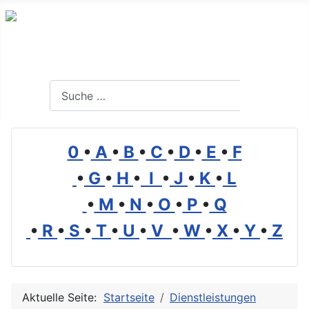
Branchenverzeichnis, Lexikon und Forum für die Umwelt
Suchen
Suchen
0
•
A
•
B
•
C
•
D
•
E
•
F
•
G
•
H
•
I
•
J
•
K
•
L
•
M
•
N
•
O
•
P
•
Q
•
R
•
S
•
T
•
U
•
V
•
W
•
X
•
Y
•
Z
Aktuelle Seite:
Startseite
Dienstleistungen