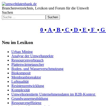
Branchenverzeichnis, Lexikon und Forum für die Umwelt
Suchen
Suchen
0
•
A
•
B
•
C
•
D
•
E
•
F
•
Neu im Lexikon
Urban Mining
Analyse der Umweltaspekte
Ressourcenverbrauch
Plattenwärmetauscher
Boden- und Wasserverschmutzung
Biokomposit
Membranbioreaktor
Luftqualität
Resistenzentwicklung
Komplexität
Umweltorientierte Unternehmensdaten im B2B-Kontext
Grundwasserneubildung
Ressourceneffizienz