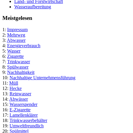
Land- und Forstwirtschaft
Wasseraufbereitung
Meistgelesen
1:
Impressum
2:
Mehrweg
3:
Abwasser
4:
Energieverbrauch
5:
Wasser
6:
Zigarette
7:
Trinkwasser
8:
Spülwasser
9:
Nachhaltigkeit
10:
Nachhaltige Unternehmensführung
11:
Müll
12:
Hecke
13:
Reinwasser
14:
Abwässer
15:
Wasserspender
16:
E-Zigarette
17:
Lamellenklärer
18:
Trinkwasserbehälter
19:
Umweltfreundlich
20:
Spülmittel