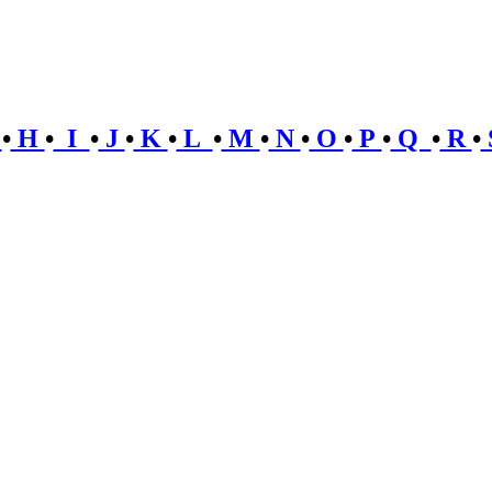
G
•
H
•
I
•
J
•
K
•
L
•
M
•
N
•
O
•
P
•
Q
•
R
•