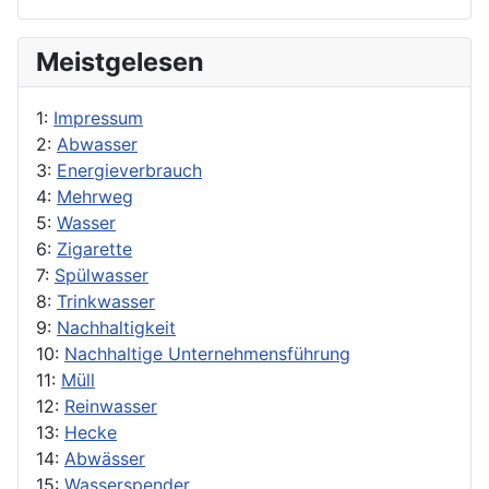
Meistgelesen
1:
Impressum
2:
Abwasser
3:
Energieverbrauch
4:
Mehrweg
5:
Wasser
6:
Zigarette
7:
Spülwasser
8:
Trinkwasser
9:
Nachhaltigkeit
10:
Nachhaltige Unternehmensführung
11:
Müll
12:
Reinwasser
13:
Hecke
14:
Abwässer
15:
Wasserspender