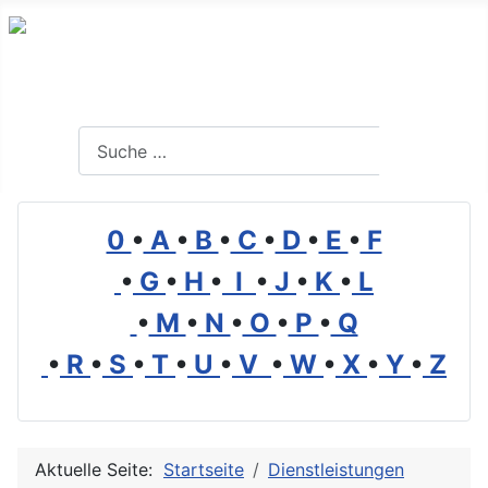
Branchenverzeichnis, Lexikon und Forum für die Umwelt
Suchen
Suchen
0
•
A
•
B
•
C
•
D
•
E
•
F
•
G
•
H
•
I
•
J
•
K
•
L
•
M
•
N
•
O
•
P
•
Q
•
R
•
S
•
T
•
U
•
V
•
W
•
X
•
Y
•
Z
Aktuelle Seite:
Startseite
Dienstleistungen