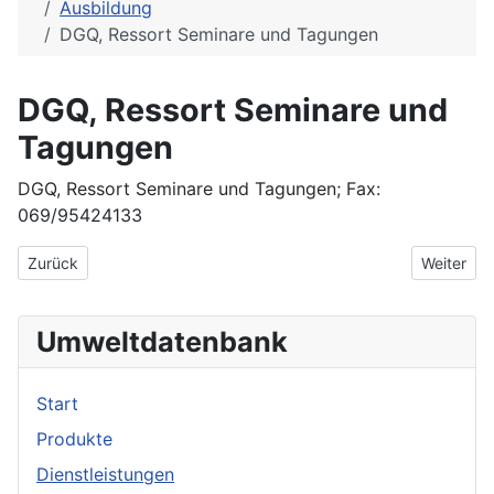
Ausbildung
DGQ, Ressort Seminare und Tagungen
DGQ, Ressort Seminare und
Tagungen
DGQ, Ressort Seminare und Tagungen; Fax:
069/95424133
Vorheriger Beitrag: Dekra AG Akademie
Nächster 
Zurück
Weiter
Umweltdatenbank
Start
Produkte
Dienstleistungen