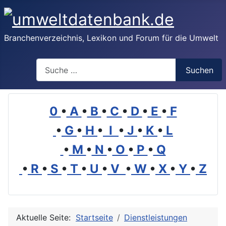
Branchenverzeichnis, Lexikon und Forum für die Umwelt
Suchen
Suchen
0
•
A
•
B
•
C
•
D
•
E
•
F
•
G
•
H
•
I
•
J
•
K
•
L
•
M
•
N
•
O
•
P
•
Q
•
R
•
S
•
T
•
U
•
V
•
W
•
X
•
Y
•
Z
Aktuelle Seite:
Startseite
Dienstleistungen