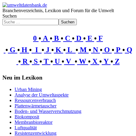
Branchenverzeichnis, Lexikon und Forum für die Umwelt
Suchen
Suchen
0
•
A
•
B
•
C
•
D
•
E
•
F
•
G
•
H
•
I
•
J
•
K
•
L
•
M
•
N
•
O
•
P
•
Q
•
R
•
S
•
T
•
U
•
V
•
W
•
X
•
Y
•
Z
Neu im Lexikon
Urban Mining
Analyse der Umweltaspekte
Ressourcenverbrauch
Plattenwärmetauscher
Boden- und Wasserverschmutzung
Biokomposit
Membranbioreaktor
Luftqualität
Resistenzentwicklung