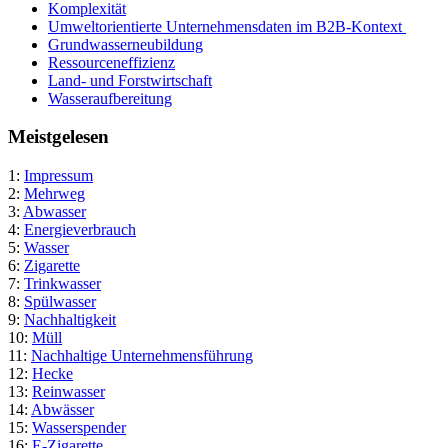
Komplexität
Umweltorientierte Unternehmensdaten im B2B-Kontext
Grundwasserneubildung
Ressourceneffizienz
Land- und Forstwirtschaft
Wasseraufbereitung
Meistgelesen
1:
Impressum
2:
Mehrweg
3:
Abwasser
4:
Energieverbrauch
5:
Wasser
6:
Zigarette
7:
Trinkwasser
8:
Spülwasser
9:
Nachhaltigkeit
10:
Müll
11:
Nachhaltige Unternehmensführung
12:
Hecke
13:
Reinwasser
14:
Abwässer
15:
Wasserspender
16:
E-Zigarette