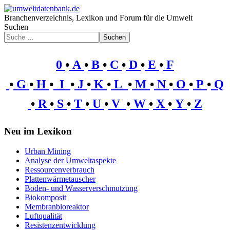
Branchenverzeichnis, Lexikon und Forum für die Umwelt
Suchen
Suchen
0
•
A
•
B
•
C
•
D
•
E
•
F
•
G
•
H
•
I
•
J
•
K
•
L
•
M
•
N
•
O
•
P
•
Q
•
R
•
S
•
T
•
U
•
V
•
W
•
X
•
Y
•
Z
Neu im Lexikon
Urban Mining
Analyse der Umweltaspekte
Ressourcenverbrauch
Plattenwärmetauscher
Boden- und Wasserverschmutzung
Biokomposit
Membranbioreaktor
Luftqualität
Resistenzentwicklung