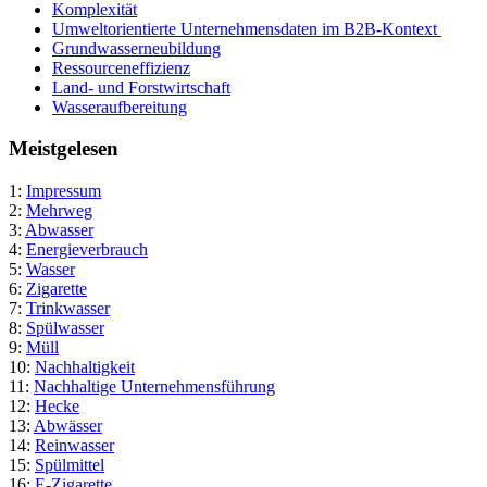
Komplexität
Umweltorientierte Unternehmensdaten im B2B-Kontext
Grundwasserneubildung
Ressourceneffizienz
Land- und Forstwirtschaft
Wasseraufbereitung
Meistgelesen
1:
Impressum
2:
Mehrweg
3:
Abwasser
4:
Energieverbrauch
5:
Wasser
6:
Zigarette
7:
Trinkwasser
8:
Spülwasser
9:
Müll
10:
Nachhaltigkeit
11:
Nachhaltige Unternehmensführung
12:
Hecke
13:
Abwässer
14:
Reinwasser
15:
Spülmittel
16:
E-Zigarette