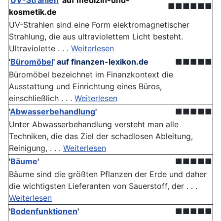
'
UV-Strahlen
'
auf medizin-und-
■■■■■■
kosmetik.de
UV-Strahlen sind eine Form elektromagnetischer
Strahlung, die aus ultraviolettem Licht besteht.
Ultraviolette . . .
Weiterlesen
'
Büromöbel
'
auf finanzen-lexikon.de
■■■■■
Büromöbel bezeichnet im Finanzkontext die
Ausstattung und Einrichtung eines Büros,
einschließlich . . .
Weiterlesen
'
Abwasserbehandlung
'
■■■■■
Unter Abwasserbehandlung versteht man alle
Techniken, die das Ziel der schadlosen Ableitung,
Reinigung, . . .
Weiterlesen
'
Bäume
'
■■■■■
Bäume sind die größten Pflanzen der Erde und daher
die wichtigsten Lieferanten von Sauerstoff, der . . .
Weiterlesen
'
Bodenfunktionen
'
■■■■■