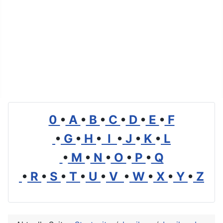
0
•
A
•
B
•
C
•
D
•
E
•
F
•
G
•
H
•
I
•
J
•
K
•
L
•
M
•
N
•
O
•
P
•
Q
•
R
•
S
•
T
•
U
•
V
•
W
•
X
•
Y
•
Z