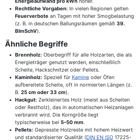
Energieaufwand pro kWh
höher.
Rechtliche Vorgaben:
In vielen Regionen gelten
Feuerverbote
an Tagen mit hoher Smogbelastung
(z. B. in deutschen Ballungsräumen gemäß
39.
BImSchV
).
Ähnliche Begriffe
Brennholz:
Oberbegriff für alle Holzarten, die als
Energieträger genutzt werden, einschließlich
Scheite, Hackschnitzel oder Pellets.
Kaminholz:
Speziell für
Kamine
oder Öfen
aufbereitete Scheite, oft in normierten Längen (z.
B.
25 cm oder 33 cm
).
Hackgut:
Zerkleinertes Holz (meist aus Scheiten
oder Restholz), das in automatischen Heizanlagen
verbrannt wird. Die Korngröße liegt
typischerweise bei
5–50 mm
.
Pellets:
Gepresste Holzreste mit hohem Heizwert
und standardisierter Qualität (
DIN EN ISO
17225-