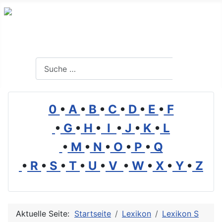
Branchenverzeichnis, Lexikon und Forum für die Umwelt
Suchen
Suchen
0
•
A
•
B
•
C
•
D
•
E
•
F
•
G
•
H
•
I
•
J
•
K
•
L
•
M
•
N
•
O
•
P
•
Q
•
R
•
S
•
T
•
U
•
V
•
W
•
X
•
Y
•
Z
Aktuelle Seite:
Startseite
Lexikon
Lexikon S