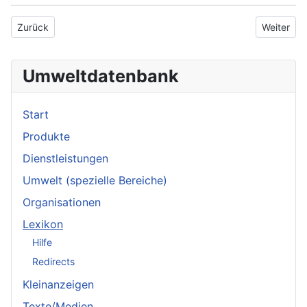
Vorheriger Beitrag: Schätzung
Nächster 
Zurück
Weiter
Umweltdatenbank
Start
Produkte
Dienstleistungen
Umwelt (spezielle Bereiche)
Organisationen
Lexikon
Hilfe
Redirects
Kleinanzeigen
Texte/Medien