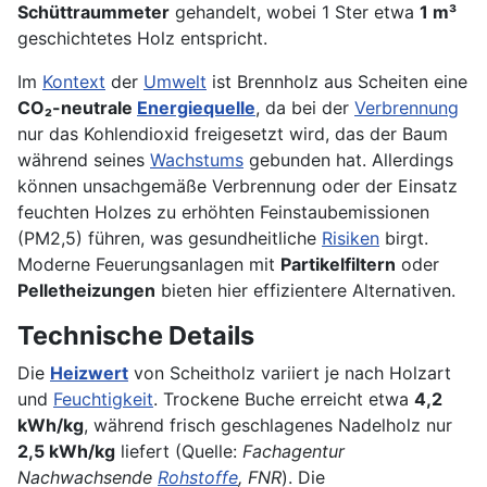
Schüttraummeter
gehandelt, wobei 1 Ster etwa
1 m³
geschichtetes Holz entspricht.
Im
Kontext
der
Umwelt
ist Brennholz aus Scheiten eine
CO₂-neutrale
Energiequelle
, da bei der
Verbrennung
nur das Kohlendioxid freigesetzt wird, das der Baum
während seines
Wachstums
gebunden hat. Allerdings
können unsachgemäße Verbrennung oder der Einsatz
feuchten Holzes zu erhöhten Feinstaubemissionen
(PM2,5) führen, was gesundheitliche
Risiken
birgt.
Moderne Feuerungsanlagen mit
Partikelfiltern
oder
Pelletheizungen
bieten hier effizientere Alternativen.
Technische Details
Die
Heizwert
von Scheitholz variiert je nach Holzart
und
Feuchtigkeit
. Trockene Buche erreicht etwa
4,2
kWh/kg
, während frisch geschlagenes Nadelholz nur
2,5 kWh/kg
liefert (Quelle:
Fachagentur
Nachwachsende
Rohstoffe
, FNR
). Die