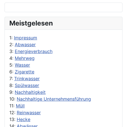
Meistgelesen
1:
Impressum
2:
Abwasser
3:
Energieverbrauch
4:
Mehrweg
5:
Wasser
6:
Zigarette
7:
Trinkwasser
8:
Spülwasser
9:
Nachhaltigkeit
10:
Nachhaltige Unternehmensführung
11:
Müll
12:
Reinwasser
13:
Hecke
14:
Abwässer