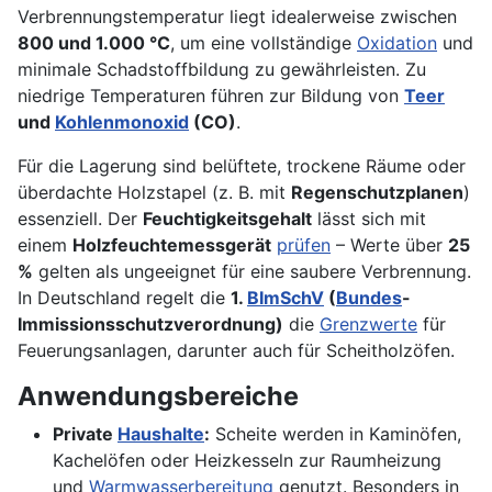
Verbrennungstemperatur liegt idealerweise zwischen
800 und 1.000 °C
, um eine vollständige
Oxidation
und
minimale Schadstoffbildung zu gewährleisten. Zu
niedrige Temperaturen führen zur Bildung von
Teer
und
Kohlenmonoxid
(CO)
.
Für die Lagerung sind belüftete, trockene Räume oder
überdachte Holzstapel (z. B. mit
Regenschutzplanen
)
essenziell. Der
Feuchtigkeitsgehalt
lässt sich mit
einem
Holzfeuchtemessgerät
prüfen
– Werte über
25
%
gelten als ungeeignet für eine saubere Verbrennung.
In Deutschland regelt die
1.
BImSchV
(
Bundes
-
Immissionsschutzverordnung)
die
Grenzwerte
für
Feuerungsanlagen, darunter auch für Scheitholzöfen.
Anwendungsbereiche
Private
Haushalte
:
Scheite werden in Kaminöfen,
Kachelöfen oder Heizkesseln zur Raumheizung
und
Warmwasserbereitung
genutzt. Besonders in