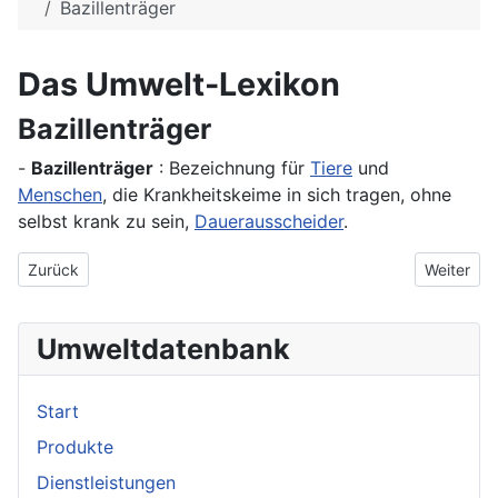
Bazillenträger
Das Umwelt-Lexikon
Bazillenträger
-
Bazillenträger
: Bezeichnung für
Tiere
und
Menschen
, die Krankheitskeime in sich tragen, ohne
selbst krank zu sein,
Dauerausscheider
.
Vorheriger Beitrag: Bazillen
Nächster 
Zurück
Weiter
Umweltdatenbank
Start
Produkte
Dienstleistungen