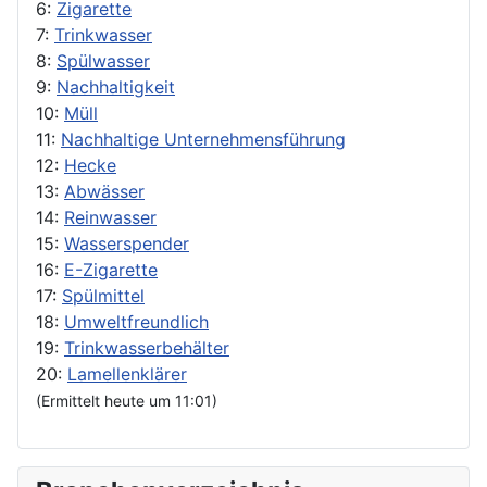
6:
Zigarette
7:
Trinkwasser
8:
Spülwasser
9:
Nachhaltigkeit
10:
Müll
11:
Nachhaltige Unternehmensführung
12:
Hecke
13:
Abwässer
14:
Reinwasser
15:
Wasserspender
16:
E-Zigarette
17:
Spülmittel
18:
Umweltfreundlich
19:
Trinkwasserbehälter
20:
Lamellenklärer
(Ermittelt heute um 11:01)