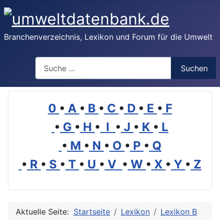
Branchenverzeichnis, Lexikon und Forum für die Umwelt
Suchen
Suchen
0
•
A
•
B
•
C
•
D
•
E
•
F
•
G
•
H
•
I
•
J
•
K
•
L
•
M
•
N
•
O
•
P
•
Q
•
R
•
S
•
T
•
U
•
V
•
W
•
X
•
Y
•
Z
Aktuelle Seite:
Startseite
Lexikon
Lexikon B