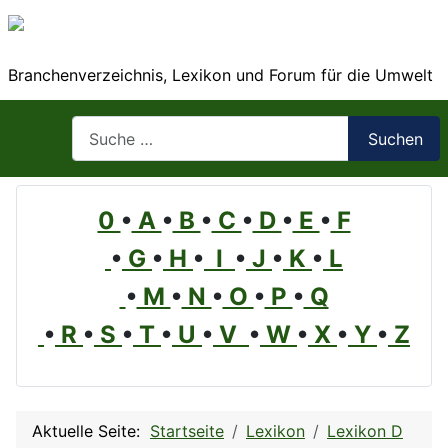
Branchenverzeichnis, Lexikon und Forum für die Umwelt
Suchen
Suchen
0
•
A
•
B
•
C
•
D
•
E
•
F
•
G
•
H
•
I
•
J
•
K
•
L
•
M
•
N
•
O
•
P
•
Q
•
R
•
S
•
T
•
U
•
V
•
W
•
X
•
Y
•
Z
Aktuelle Seite:
Startseite
Lexikon
Lexikon D