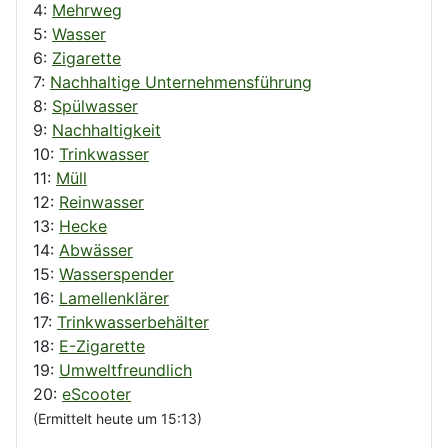
4:
Mehrweg
5:
Wasser
6:
Zigarette
7:
Nachhaltige Unternehmensführung
8:
Spülwasser
9:
Nachhaltigkeit
10:
Trinkwasser
11:
Müll
12:
Reinwasser
13:
Hecke
14:
Abwässer
15:
Wasserspender
16:
Lamellenklärer
17:
Trinkwasserbehälter
18:
E-Zigarette
19:
Umweltfreundlich
20:
eScooter
(Ermittelt heute um 15:13)