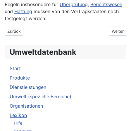
Regeln insbesondere für
Überprüfung
,
Berichtswesen
und
Haftung
müssen von den Vertragsstaaten noch
festgelegt werden.
Vorheriger Beitrag: Emissionsgrad
Nächster B
Zurück
Weiter
Umweltdatenbank
Start
Produkte
Dienstleistungen
Umwelt (spezielle Bereiche)
Organisationen
Lexikon
Hilfe