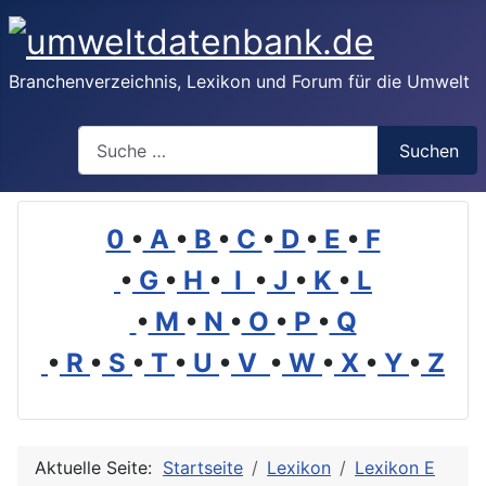
Branchenverzeichnis, Lexikon und Forum für die Umwelt
Suchen
Suchen
0
•
A
•
B
•
C
•
D
•
E
•
F
•
G
•
H
•
I
•
J
•
K
•
L
•
M
•
N
•
O
•
P
•
Q
•
R
•
S
•
T
•
U
•
V
•
W
•
X
•
Y
•
Z
Aktuelle Seite:
Startseite
Lexikon
Lexikon E