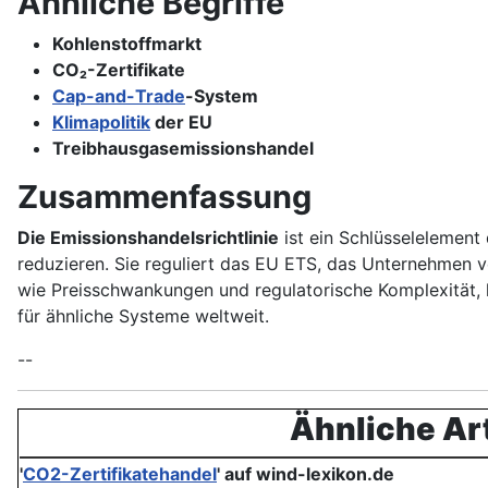
Ähnliche Begriffe
Kohlenstoffmarkt
CO₂-Zertifikate
Cap-and-Trade
-System
Klimapolitik
der EU
Treibhausgasemissionshandel
Zusammenfassung
Die Emissionshandelsrichtlinie
ist ein Schlüsselelement
reduzieren. Sie reguliert das EU ETS, das Unternehmen v
wie Preisschwankungen und regulatorische Komplexität, h
für ähnliche Systeme weltweit.
--
Ähnliche Art
'
CO2-Zertifikatehandel
'
auf wind-lexikon.de