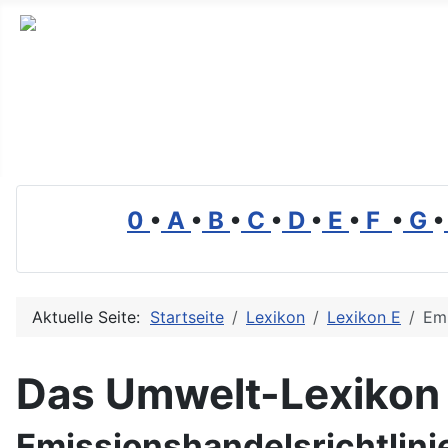
Branchenverzeichnis, Lexikon und Forum für die Umwelt
0
•
A
•
B
•
C
•
D
•
E
•
F
•
G
•
Aktuelle Seite:
Startseite
Lexikon
Lexikon E
Emi
Das Umwelt-Lexikon
Emissionshandelsrichtlini