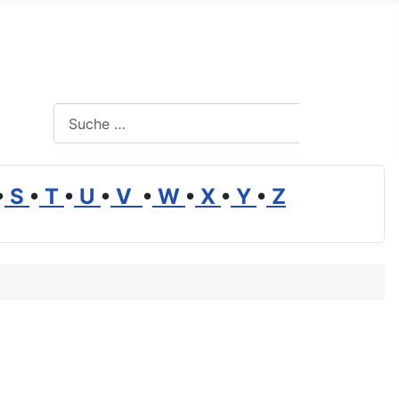
Suchen
Suchen
•
S
•
T
•
U
•
V
•
W
•
X
•
Y
•
Z