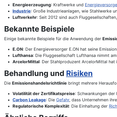
Energieerzeugung
: Kraftwerke und
Energieversorge
Industrie
: Große Industrieanlagen, wie Stahlwerke un
Luftverkehr
: Seit 2012 sind auch Fluggesellschafte
Bekannte Beispiele
Einige bekannte Beispiele für die Anwendung der
Emissi
E.ON
: Der Energieversorger E.ON hat seine Emission
Lufthansa
: Die Fluggesellschaft Lufthansa nimmt am
ArcelorMittal
: Der Stahlproduzent ArcelorMittal hat
Behandlung und
Risiken
Die
Emissionshandelsrichtlinie
bringt mehrere Herausfor
Volatilität der Zertifikatspreise
: Schwankungen der P
Carbon Leakage
: Die
Gefahr
, dass Unternehmen ihr
Regulatorische Komplexität
: Die Einhaltung der
Rich