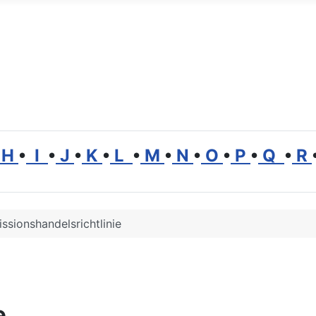
H
•
I
•
J
•
K
•
L
•
M
•
N
•
O
•
P
•
Q
•
R
ssionshandelsrichtlinie
e