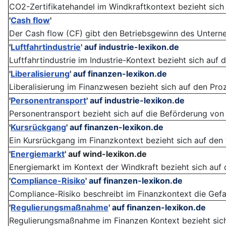
CO2-Zertifikatehandel im Windkraftkontext bezieht sich a
'
Cash flow
'
Der Cash flow (CF) gibt den Betriebsgewinn des Unterneh
'
Luftfahrtindustrie
'
auf industrie-lexikon.de
Luftfahrtindustrie im Industrie-Kontext bezieht sich auf d
'
Liberalisierung
'
auf finanzen-lexikon.de
Liberalisierung im Finanzwesen bezieht sich auf den Pro
'
Personentransport
'
auf industrie-lexikon.de
Personentransport bezieht sich auf die Beförderung von 
'
Kursrückgang
'
auf finanzen-lexikon.de
Ein Kursrückgang im Finanzkontext bezieht sich auf den f
'
Energiemarkt
'
auf wind-lexikon.de
Energiemarkt im Kontext der Windkraft bezieht sich auf 
'
Compliance-Risiko
'
auf finanzen-lexikon.de
Compliance-Risiko beschreibt im Finanzkontext die Gefah
'
Regulierungsmaßnahme
'
auf finanzen-lexikon.de
Regulierungsmaßnahme im Finanzen Kontext bezieht sich a