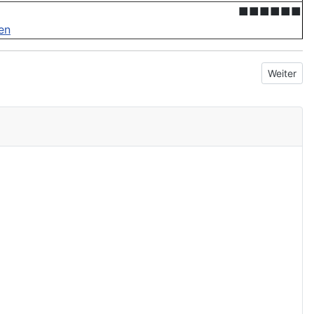
■■■■■■
en
Nächster 
Weiter