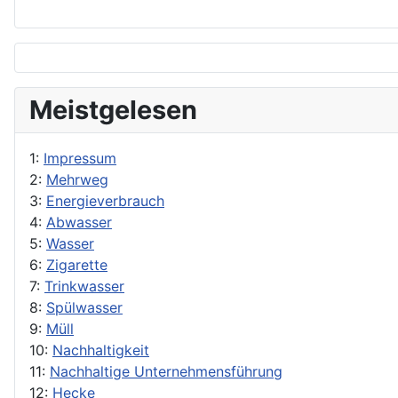
Meistgelesen
1:
Impressum
2:
Mehrweg
3:
Energieverbrauch
4:
Abwasser
5:
Wasser
6:
Zigarette
7:
Trinkwasser
8:
Spülwasser
9:
Müll
10:
Nachhaltigkeit
11:
Nachhaltige Unternehmensführung
12:
Hecke