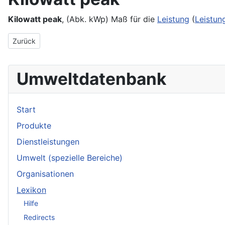
Kilowatt peak
, (Abk. kWp) Maß für die
Leistung
(
Leistun
Vorheriger Beitrag: Kilogramm
Zurück
Umweltdatenbank
Start
Produkte
Dienstleistungen
Umwelt (spezielle Bereiche)
Organisationen
Lexikon
Hilfe
Redirects