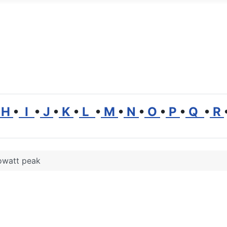
H
•
I
•
J
•
K
•
L
•
M
•
N
•
O
•
P
•
Q
•
R
owatt peak