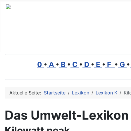
Branchenverzeichnis, Lexikon und Forum für die Umwelt
0
•
A
•
B
•
C
•
D
•
E
•
F
•
G
•
Aktuelle Seite:
Startseite
Lexikon
Lexikon K
Kil
Das Umwelt-Lexikon
Kilowatt peak