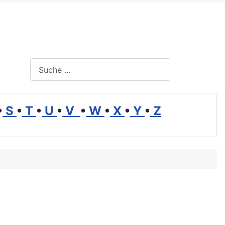
Suchen
Suchen
•
S
•
T
•
U
•
V
•
W
•
X
•
Y
•
Z