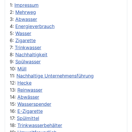
1:
Impressum
2:
Mehrweg
3:
Abwasser
4:
Energieverbrauch
5:
Wasser
6:
Zigarette
7:
Trinkwasser
8:
Nachhaltigkeit
9:
Spülwasser
10:
Müll
11:
Nachhaltige Unternehmensführung
12:
Hecke
13:
Reinwasser
14:
Abwässer
15:
Wasserspender
16:
E-Zigarette
17:
Spülmittel
18:
Trinkwasserbehälter