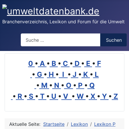
Branchenverzeichnis, Lexikon und Forum für die Umwelt
Suchen
Suchen
0
•
A
•
B
•
C
•
D
•
E
•
F
•
G
•
H
•
I
•
J
•
K
•
L
•
M
•
N
•
O
•
P
•
Q
•
R
•
S
•
T
•
U
•
V
•
W
•
X
•
Y
•
Z
Aktuelle Seite:
Startseite
Lexikon
Lexikon P