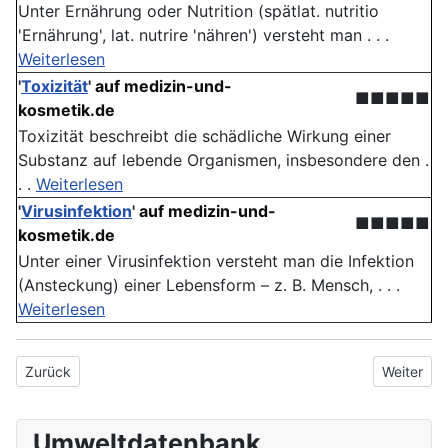
Unter Ernährung oder Nutrition (spätlat. nutritio
'Ernährung', lat. nutrire 'nähren') versteht man . . .
Weiterlesen
'
Toxizität
'
auf medizin-und-
■■■■■
kosmetik.de
Toxizität beschreibt die schädliche Wirkung einer
Substanz auf lebende Organismen, insbesondere den .
. .
Weiterlesen
'
Virusinfektion
'
auf medizin-und-
■■■■■
kosmetik.de
Unter einer Virusinfektion versteht man die Infektion
(Ansteckung) einer Lebensform – z. B. Mensch, . . .
Weiterlesen
Vorheriger Beitrag: Popularität
Nächster B
Zurück
Weiter
Umweltdatenbank