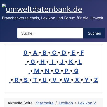
Branchenverzeichnis, Lexikon und Forum für die Umwelt
Suchen
Suchen
0
•
A
•
B
•
C
•
D
•
E
•
F
•
G
•
H
•
I
•
J
•
K
•
L
•
M
•
N
•
O
•
P
•
Q
•
R
•
S
•
T
•
U
•
V
•
W
•
X
•
Y
•
Z
Aktuelle Seite:
Startseite
Lexikon
Lexikon V