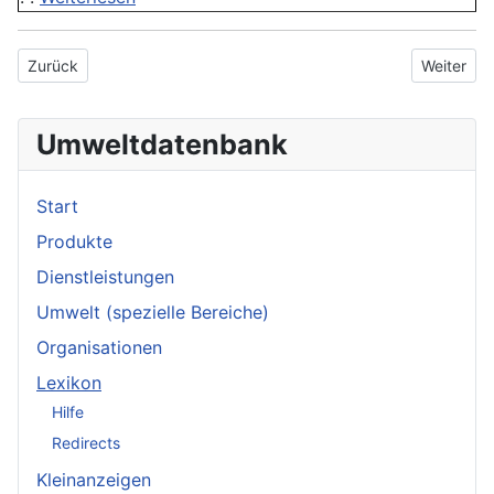
Vorheriger Beitrag: Virulenz
Nächster B
Zurück
Weiter
Umweltdatenbank
Start
Produkte
Dienstleistungen
Umwelt (spezielle Bereiche)
Organisationen
Lexikon
Hilfe
Redirects
Kleinanzeigen