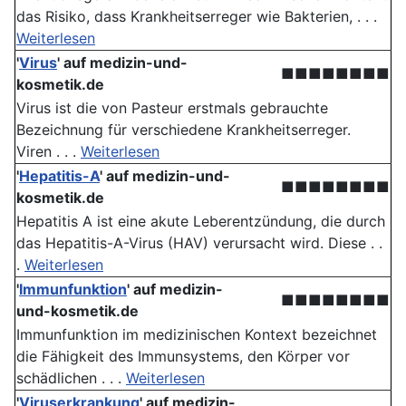
das Risiko, dass Krankheitserreger wie Bakterien, . . .
Weiterlesen
'
Virus
' auf medizin-und-
■■■■■■■■
kosmetik.de
Virus ist die von Pasteur erstmals gebrauchte
Bezeichnung für verschiedene Krankheitserreger.
Viren . . .
Weiterlesen
'
Hepatitis-A
' auf medizin-und-
■■■■■■■■
kosmetik.de
Hepatitis A ist eine akute Leberentzündung, die durch
das Hepatitis-A-Virus (HAV) verursacht wird. Diese . .
.
Weiterlesen
'
Immunfunktion
' auf medizin-
■■■■■■■■
und-kosmetik.de
Immunfunktion im medizinischen Kontext bezeichnet
die Fähigkeit des Immunsystems, den Körper vor
schädlichen . . .
Weiterlesen
'
Viruserkrankung
' auf medizin-