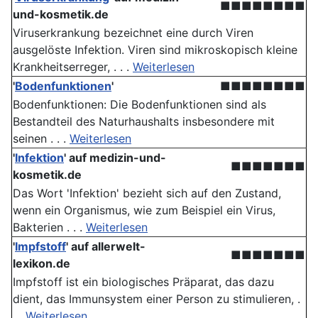
■■■■■■■■
und-kosmetik.de
Viruserkrankung bezeichnet eine durch Viren
ausgelöste Infektion. Viren sind mikroskopisch kleine
Krankheitserreger, . . .
Weiterlesen
'
Bodenfunktionen
'
■■■■■■■■
Bodenfunktionen: Die Boden­funktionen sind als
Bestandteil des Naturhaushalts insbesondere mit
seinen . . .
Weiterlesen
'
Infektion
' auf medizin-und-
■■■■■■■
kosmetik.de
Das Wort 'Infektion' bezieht sich auf den Zustand,
wenn ein Organismus, wie zum Beispiel ein Virus,
Bakterien . . .
Weiterlesen
'
Impfstoff
' auf allerwelt-
■■■■■■■
lexikon.de
Impfstoff ist ein biologisches Präparat, das dazu
dient, das Immunsystem einer Person zu stimulieren, .
. .
Weiterlesen