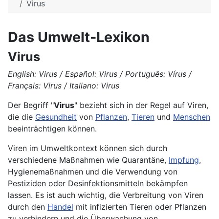
Virus
Das Umwelt-Lexikon
Virus
English: Virus / Español: Virus / Português: Vírus /
Français: Virus / Italiano: Virus
Der Begriff "
Virus
" bezieht sich in der Regel auf
Viren
,
die die
Gesundheit
von
Pflanzen
,
Tieren
und
Menschen
beeinträchtigen können.
Viren im Umweltkontext können sich durch
verschiedene Maßnahmen wie Quarantäne,
Impfung
,
Hygienemaßnahmen und die Verwendung von
Pestiziden
oder Desinfektionsmitteln bekämpfen
lassen. Es ist auch wichtig, die Verbreitung von Viren
durch den
Handel
mit infizierten Tieren oder Pflanzen
zu verhindern und die
Überwachung
von