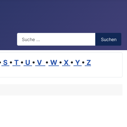
Suchen
Suchen
•
S
•
T
•
U
•
V
•
W
•
X
•
Y
•
Z