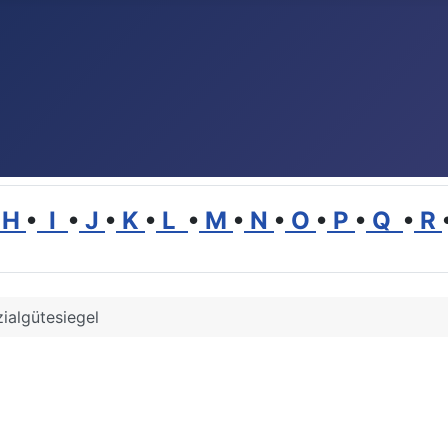
H
•
I
•
J
•
K
•
L
•
M
•
N
•
O
•
P
•
Q
•
R
ialgütesiegel