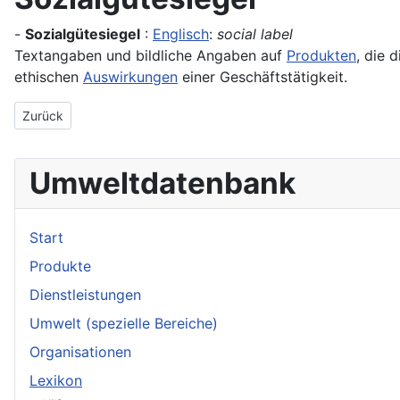
-
Sozialgütesiegel
:
Englisch
:
social label
Textangaben und bildliche Angaben auf
Produkten
, die 
ethischen
Auswirkungen
einer Geschäftstätigkeit.
Vorheriger Beitrag: Soziale Integration
Zurück
Umweltdatenbank
Start
Produkte
Dienstleistungen
Umwelt (spezielle Bereiche)
Organisationen
Lexikon