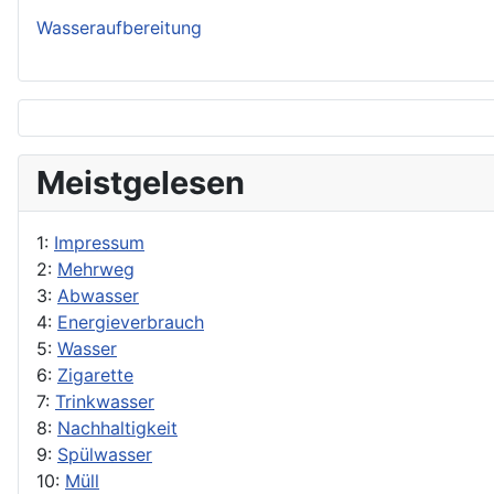
Wasseraufbereitung
Meistgelesen
1:
Impressum
2:
Mehrweg
3:
Abwasser
4:
Energieverbrauch
5:
Wasser
6:
Zigarette
7:
Trinkwasser
8:
Nachhaltigkeit
9:
Spülwasser
10:
Müll