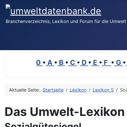
Branchenverzeichnis, Lexikon und Forum für die Umwelt
0
•
A
•
B
•
C
•
D
•
E
•
F
•
G
•
Aktuelle Seite:
Startseite
Lexikon
Lexikon S
Soz
Das Umwelt-Lexikon
Sozialgütesiegel