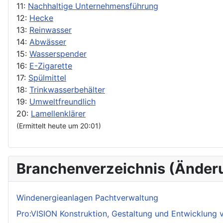
11:
Nachhaltige Unternehmensführung
12:
Hecke
13:
Reinwasser
14:
Abwässer
15:
Wasserspender
16:
E-Zigarette
17:
Spülmittel
18:
Trinkwasserbehälter
19:
Umweltfreundlich
20:
Lamellenklärer
(Ermittelt heute um 20:01)
Branchenverzeichnis (Änder
Windenergieanlagen Pachtverwaltung
Pro:VISION Konstruktion, Gestaltung und Entwicklung