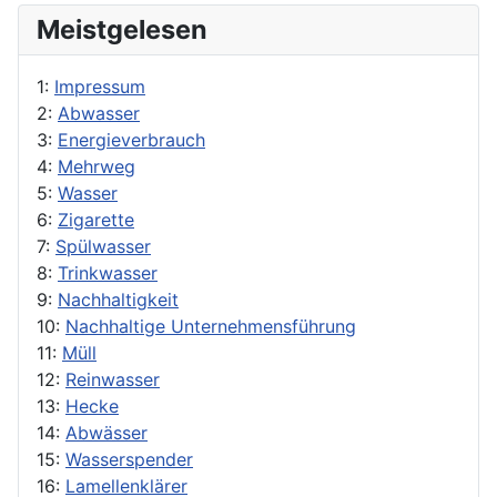
Meistgelesen
1:
Impressum
2:
Abwasser
3:
Energieverbrauch
4:
Mehrweg
5:
Wasser
6:
Zigarette
7:
Spülwasser
8:
Trinkwasser
9:
Nachhaltigkeit
10:
Nachhaltige Unternehmensführung
11:
Müll
12:
Reinwasser
13:
Hecke
14:
Abwässer
15:
Wasserspender
16:
Lamellenklärer