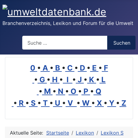
Branchenverzeichnis, Lexikon und Forum für die Umwelt
Suchen
Suchen
0
•
A
•
B
•
C
•
D
•
E
•
F
•
G
•
H
•
I
•
J
•
K
•
L
•
M
•
N
•
O
•
P
•
Q
•
R
•
S
•
T
•
U
•
V
•
W
•
X
•
Y
•
Z
Aktuelle Seite:
Startseite
Lexikon
Lexikon S