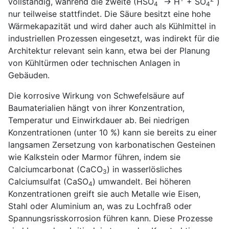
vollständig, während die zweite (HSO
→ H
+ SO
)
4
4
nur teilweise stattfindet. Die Säure besitzt eine hohe
Wärmekapazität und wird daher auch als Kühlmittel in
industriellen Prozessen eingesetzt, was indirekt für die
Architektur relevant sein kann, etwa bei der Planung
von Kühltürmen oder technischen Anlagen in
Gebäuden.
Die korrosive Wirkung von Schwefelsäure auf
Baumaterialien hängt von ihrer Konzentration,
Temperatur und Einwirkdauer ab. Bei niedrigen
Konzentrationen (unter 10 %) kann sie bereits zu einer
langsamen Zersetzung von karbonatischen Gesteinen
wie Kalkstein oder Marmor führen, indem sie
Calciumcarbonat (CaCO
) in wasserlösliches
3
Calciumsulfat (CaSO
) umwandelt. Bei höheren
4
Konzentrationen greift sie auch Metalle wie Eisen,
Stahl oder Aluminium an, was zu Lochfraß oder
Spannungsrisskorrosion führen kann. Diese Prozesse