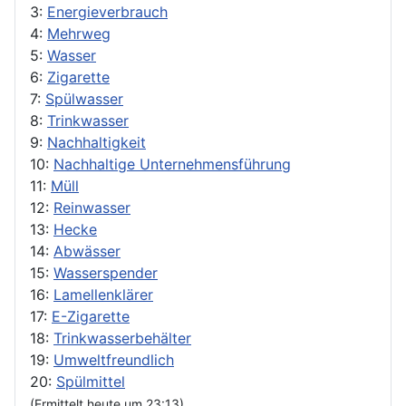
3:
Energieverbrauch
4:
Mehrweg
5:
Wasser
6:
Zigarette
7:
Spülwasser
8:
Trinkwasser
9:
Nachhaltigkeit
10:
Nachhaltige Unternehmensführung
11:
Müll
12:
Reinwasser
13:
Hecke
14:
Abwässer
15:
Wasserspender
16:
Lamellenklärer
17:
E-Zigarette
18:
Trinkwasserbehälter
19:
Umweltfreundlich
20:
Spülmittel
(Ermittelt heute um 23:13)