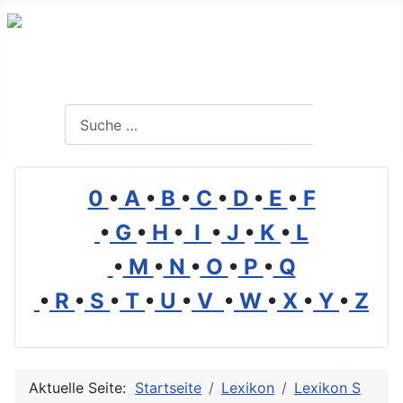
Branchenverzeichnis, Lexikon und Forum für die Umwelt
Suchen
Suchen
0
•
A
•
B
•
C
•
D
•
E
•
F
•
G
•
H
•
I
•
J
•
K
•
L
•
M
•
N
•
O
•
P
•
Q
•
R
•
S
•
T
•
U
•
V
•
W
•
X
•
Y
•
Z
Aktuelle Seite:
Startseite
Lexikon
Lexikon S