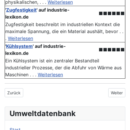
physikalischen, . . .
Weiterlesen
'
Zugfestigkeit
' auf industrie-
■■■■■■
lexikon.de
Zugfestigkeit beschreibt im industriellen Kontext die
maximale Spannung, die ein Material aushält, bevor . .
.
Weiterlesen
'
Kühlsystem
' auf industrie-
■■■■■■
lexikon.de
Ein Kühlsystem ist ein zentraler Bestandteil
industrieller Prozesse, der die Abfuhr von Wärme aus
Maschinen . . .
Weiterlesen
Vorheriger Beitrag: Schwefelhexafluorid
Nächster 
Zurück
Weiter
Umweltdatenbank
Start