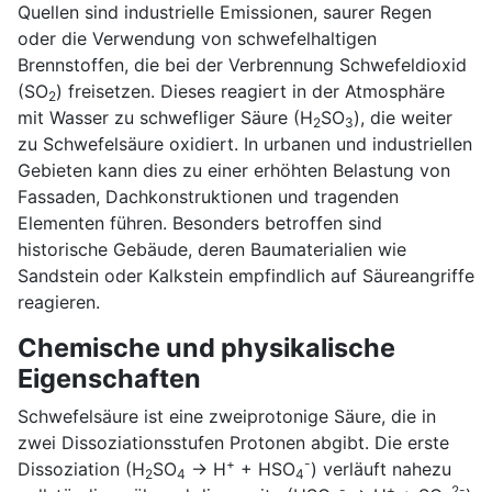
Quellen sind industrielle Emissionen, saurer Regen
oder die Verwendung von schwefelhaltigen
Brennstoffen, die bei der Verbrennung Schwefeldioxid
(SO
) freisetzen. Dieses reagiert in der Atmosphäre
2
mit Wasser zu schwefliger Säure (H
SO
), die weiter
2
3
zu Schwefelsäure oxidiert. In urbanen und industriellen
Gebieten kann dies zu einer erhöhten Belastung von
Fassaden, Dachkonstruktionen und tragenden
Elementen führen. Besonders betroffen sind
historische Gebäude, deren Baumaterialien wie
Sandstein oder Kalkstein empfindlich auf Säureangriffe
reagieren.
Chemische und physikalische
Eigenschaften
Schwefelsäure ist eine zweiprotonige Säure, die in
zwei Dissoziationsstufen Protonen abgibt. Die erste
+
-
Dissoziation (H
SO
→ H
+ HSO
) verläuft nahezu
2
4
4
-
+
2-