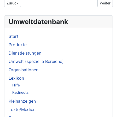
Vorheriger Beitrag: Sauerstoffbeatmungsgerät
Nächster B
Zurück
Weiter
Umweltdatenbank
Start
Produkte
Dienstleistungen
Umwelt (spezielle Bereiche)
Organisationen
Lexikon
Hilfe
Redirects
Kleinanzeigen
Texte/Medien