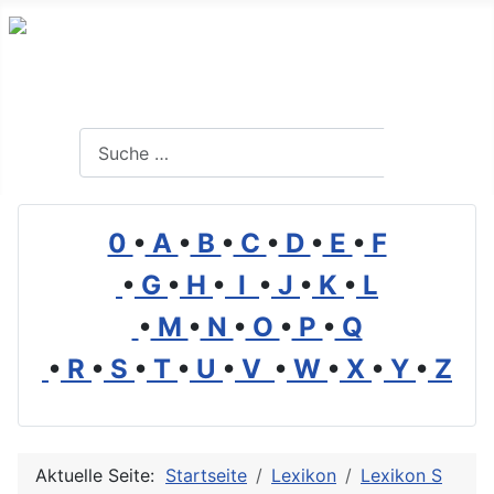
Branchenverzeichnis, Lexikon und Forum für die Umwelt
Suchen
Suchen
0
•
A
•
B
•
C
•
D
•
E
•
F
•
G
•
H
•
I
•
J
•
K
•
L
•
M
•
N
•
O
•
P
•
Q
•
R
•
S
•
T
•
U
•
V
•
W
•
X
•
Y
•
Z
Aktuelle Seite:
Startseite
Lexikon
Lexikon S