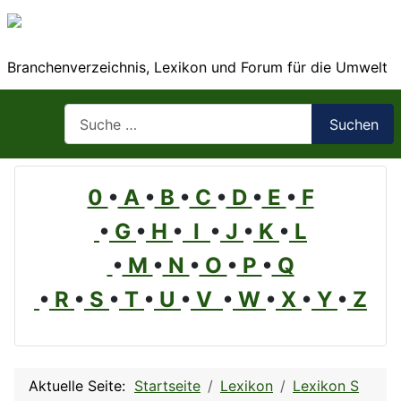
Branchenverzeichnis, Lexikon und Forum für die Umwelt
Suchen
Suchen
0
•
A
•
B
•
C
•
D
•
E
•
F
•
G
•
H
•
I
•
J
•
K
•
L
•
M
•
N
•
O
•
P
•
Q
•
R
•
S
•
T
•
U
•
V
•
W
•
X
•
Y
•
Z
Aktuelle Seite:
Startseite
Lexikon
Lexikon S