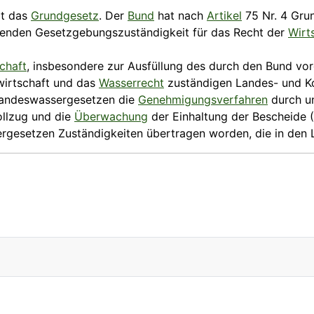
lt das
Grundgesetz
. Der
Bund
hat nach
Artikel
75 Nr. 4 Gru
renden Gesetzgebungs­zuständigkeit für das Recht der
Wirt
chaft
, insbesondere zur Ausfüllung des durch den Bund 
rwirtschaft und das
Wasserrecht
zuständigen Landes- und K
Landeswasser­gesetzen die
Genehmigungs­verfahren
durch un
ollzug und die
Überwachung
der Einhaltung der Bescheide (
­gesetzen Zuständigkeiten übertragen worden, die in den 