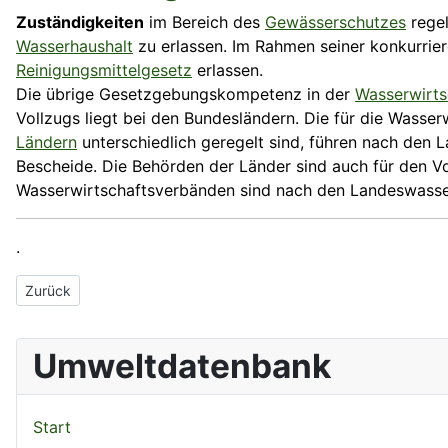
Zuständigkeiten
im Bereich des
Gewässerschutzes
rege
Wasserhaushalt
zu erlassen. Im Rahmen seiner konkurrie
Reinigungsmittelgesetz
erlassen.
Die übrige Gesetzgebungs­kompetenz in der
Wasserwirts
Vollzugs liegt bei den Bundesländern. Die für die Wasse
Ländern
unterschiedlich geregelt sind, führen nach den 
Bescheide. Die Behörden der Länder sind auch für den V
Wasserwirtschafts­verbänden sind nach den Landeswasser
.
Vorheriger Beitrag: Zustand
Zurück
Umweltdatenbank
Start