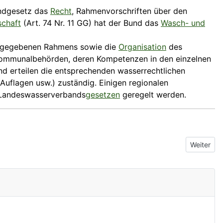
ndgesetz das
Recht
, Rahmen­vorschriften über den
schaft
(Art. 74 Nr. 11 GG) hat der Bund das
Wasch- und
vorgegebenen Rahmens sowie die
Organisation
des
ommunal­behörden, deren Kompetenzen in den einzelnen
d erteilen die entsprechenden wasserrechtlichen
Auflagen usw.) zuständig. Einigen regionalen
Landeswasser­verbands­
gesetzen
geregelt werden.
Nächster B
Weiter