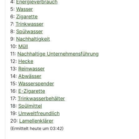
4:
Energieverbrauch
5:
Wasser
6:
Zigarette
7:
Trinkwasser
8:
Spülwasser
9:
Nachhaltigkeit
10:
Müll
11:
Nachhaltige Unternehmensführung
12:
Hecke
13:
Reinwasser
14:
Abwässer
15:
Wasserspender
16:
E-Zigarette
17:
Trinkwasserbehälter
18:
Spülmittel
19:
Umweltfreundlich
20:
Lamellenklärer
(Ermittelt heute um 03:42)