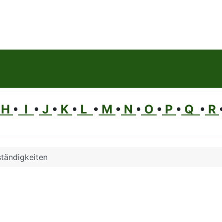
H
•
I
•
J
•
K
•
L
•
M
•
N
•
O
•
P
•
Q
•
R
tändigkeiten