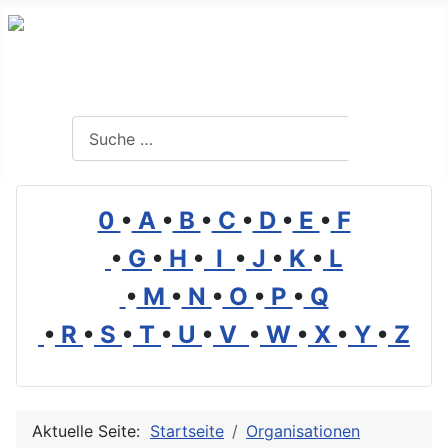
Branchenverzeichnis, Lexikon und Forum für die Umwelt
Suchen
Suchen
0
•
A
•
B
•
C
•
D
•
E
•
F
•
G
•
H
•
I
•
J
•
K
•
L
•
M
•
N
•
O
•
P
•
Q
•
R
•
S
•
T
•
U
•
V
•
W
•
X
•
Y
•
Z
Aktuelle Seite:
Startseite
Organisationen