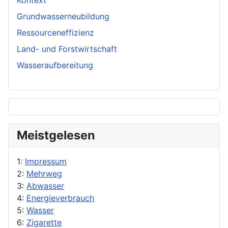
Kontext
Grundwasserneubildung
Ressourceneffizienz
Land- und Forstwirtschaft
Wasseraufbereitung
Meistgelesen
1:
Impressum
2:
Mehrweg
3:
Abwasser
4:
Energieverbrauch
5:
Wasser
6:
Zigarette