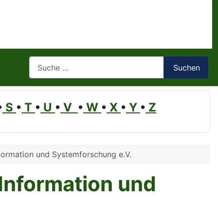
Suchen
Suchen
•
S
•
T
•
U
•
V
•
W
•
X
•
Y
•
Z
Information und Systemforschung e.V.
 Information und