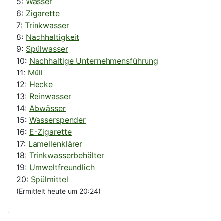
5:
Wasser
6:
Zigarette
7:
Trinkwasser
8:
Nachhaltigkeit
9:
Spülwasser
10:
Nachhaltige Unternehmensführung
11:
Müll
12:
Hecke
13:
Reinwasser
14:
Abwässer
15:
Wasserspender
16:
E-Zigarette
17:
Lamellenklärer
18:
Trinkwasserbehälter
19:
Umweltfreundlich
20:
Spülmittel
(Ermittelt heute um 20:24)