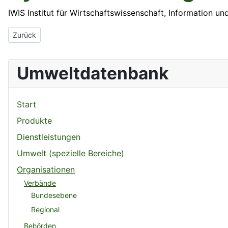
IWIS Institut für Wirtschaftswissenschaft, Information 
Vorheriger Beitrag: Ingewa Ingenieurverband Wasser- und Abfallw
Zurück
Umweltdatenbank
Start
Produkte
Dienstleistungen
Umwelt (spezielle Bereiche)
Organisationen
Verbände
Bundesebene
Regional
Behörden