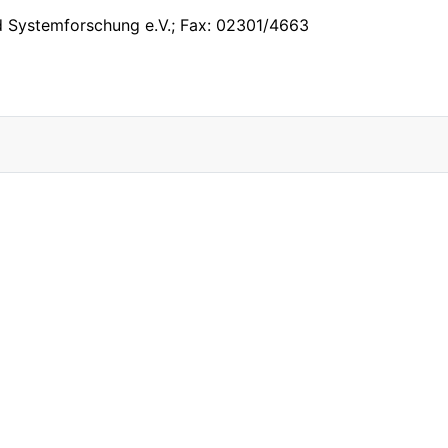
und Systemforschung e.V.; Fax: 02301/4663
irtschaft e.V.