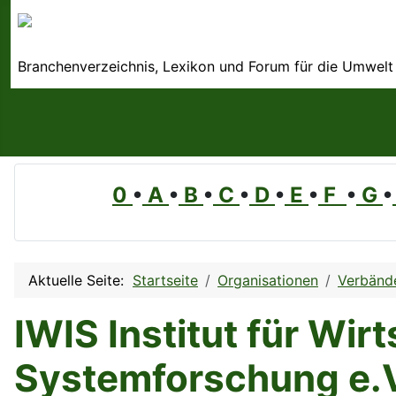
Branchenverzeichnis, Lexikon und Forum für die Umwelt
0
•
A
•
B
•
C
•
D
•
E
•
F
•
G
•
Aktuelle Seite:
Startseite
Organisationen
Verbänd
IWIS Institut für Wi
Systemforschung e.