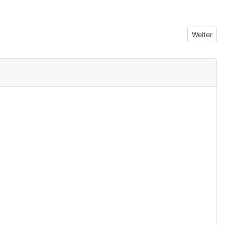
Nächster 
Weiter