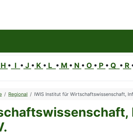
H
•
I
•
J
•
K
•
L
•
M
•
N
•
O
•
P
•
Q
•
R
e
Regional
IWIS Institut für Wirtschaftswissenschaft, 
rtschaftswissenschaft,
V.