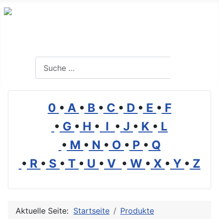
Branchenverzeichnis, Lexikon und Forum für die Umwelt
Suchen
Suchen
0
•
A
•
B
•
C
•
D
•
E
•
F
•
G
•
H
•
I
•
J
•
K
•
L
•
M
•
N
•
O
•
P
•
Q
•
R
•
S
•
T
•
U
•
V
•
W
•
X
•
Y
•
Z
Aktuelle Seite:
Startseite
Produkte