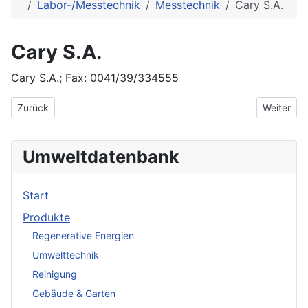
Labor-/Messtechnik
Messtechnik
Cary S.A.
Cary S.A.
Cary S.A.; Fax: 0041/39/334555
Vorheriger Beitrag: Carlo Gavazzi GmbH
Nächster 
Zurück
Weiter
Umweltdatenbank
Start
Produkte
Regenerative Energien
Umwelttechnik
Reinigung
Gebäude & Garten