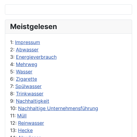
Meistgelesen
1:
Impressum
2:
Abwasser
3:
Energieverbrauch
4:
Mehrweg
5:
Wasser
6:
Zigarette
7:
Spülwasser
8:
Trinkwasser
9:
Nachhaltigkeit
10:
Nachhaltige Unternehmensführung
11:
Müll
12:
Reinwasser
13:
Hecke