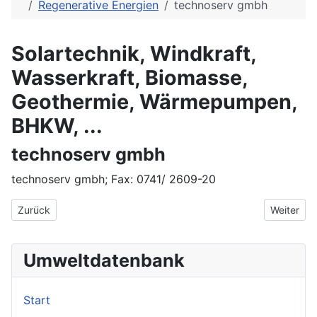
Regenerative Energien
technoserv gmbh
Solartechnik, Windkraft,
Wasserkraft, Biomasse,
Geothermie, Wärmepumpen,
BHKW, ...
technoserv gmbh
technoserv gmbh; Fax: 0741/ 2609-20
Vorheriger Beitrag: Tebis AG
Nächster 
Zurück
Weiter
Umweltdatenbank
Start