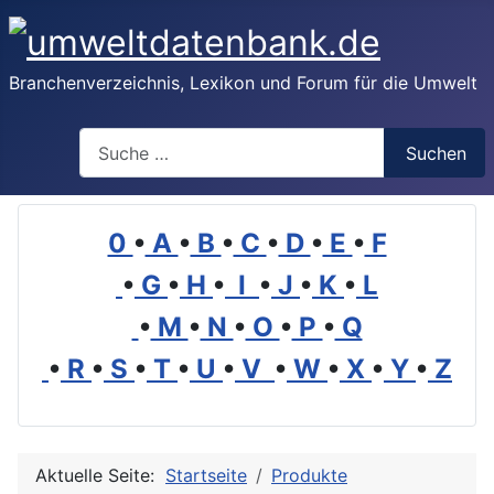
Branchenverzeichnis, Lexikon und Forum für die Umwelt
Suchen
Suchen
0
•
A
•
B
•
C
•
D
•
E
•
F
•
G
•
H
•
I
•
J
•
K
•
L
•
M
•
N
•
O
•
P
•
Q
•
R
•
S
•
T
•
U
•
V
•
W
•
X
•
Y
•
Z
Aktuelle Seite:
Startseite
Produkte