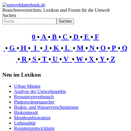
Branchenverzeichnis, Lexikon und Forum für die Umwelt
Suchen
Suchen
0
•
A
•
B
•
C
•
D
•
E
•
F
•
G
•
H
•
I
•
J
•
K
•
L
•
M
•
N
•
O
•
P
•
Q
•
R
•
S
•
T
•
U
•
V
•
W
•
X
•
Y
•
Z
Neu im Lexikon
Urban Mining
Analyse der Umweltaspekte
Ressourcenverbrauch
Plattenwärmetauscher
Boden- und Wasserverschmutzung
Biokomposit
Membranbioreaktor
Luftqualität
Resistenzentwicklung