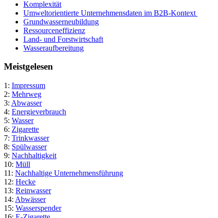
Komplexität
Umweltorientierte Unternehmensdaten im B2B-Kontext
Grundwasserneubildung
Ressourceneffizienz
Land- und Forstwirtschaft
Wasseraufbereitung
Meistgelesen
1:
Impressum
2:
Mehrweg
3:
Abwasser
4:
Energieverbrauch
5:
Wasser
6:
Zigarette
7:
Trinkwasser
8:
Spülwasser
9:
Nachhaltigkeit
10:
Müll
11:
Nachhaltige Unternehmensführung
12:
Hecke
13:
Reinwasser
14:
Abwässer
15:
Wasserspender
16:
E-Zigarette