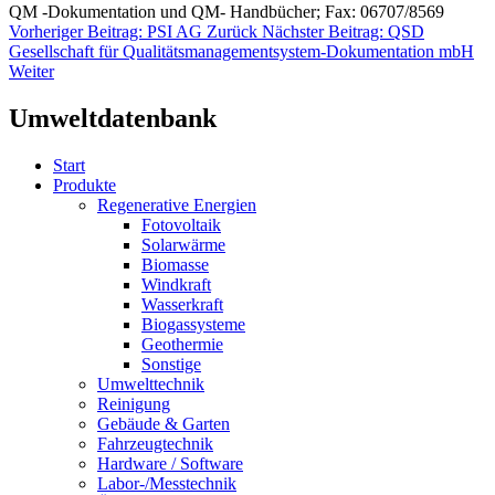
QM -Dokumentation und QM- Handbücher; Fax: 06707/8569
Vorheriger Beitrag: PSI AG
Zurück
Nächster Beitrag: QSD
Gesellschaft für Qualitätsmanagementsystem-Dokumentation mbH
Weiter
Umweltdatenbank
Start
Produkte
Regenerative Energien
Fotovoltaik
Solarwärme
Biomasse
Windkraft
Wasserkraft
Biogassysteme
Geothermie
Sonstige
Umwelttechnik
Reinigung
Gebäude & Garten
Fahrzeugtechnik
Hardware / Software
Labor-/Messtechnik