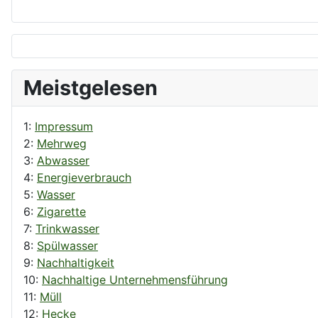
Meistgelesen
1:
Impressum
2:
Mehrweg
3:
Abwasser
4:
Energieverbrauch
5:
Wasser
6:
Zigarette
7:
Trinkwasser
8:
Spülwasser
9:
Nachhaltigkeit
10:
Nachhaltige Unternehmensführung
11:
Müll
12:
Hecke