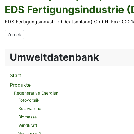
EDS Fertigungsindustrie 
EDS Fertigungsindustrie (Deutschland) GmbH; Fax: 022
Vorheriger Beitrag: Durst CAD/Consulting GmbH
Zurück
Umweltdatenbank
Start
Produkte
Regenerative Energien
Fotovoltaik
Solarwärme
Biomasse
Windkraft
Wasserkraft