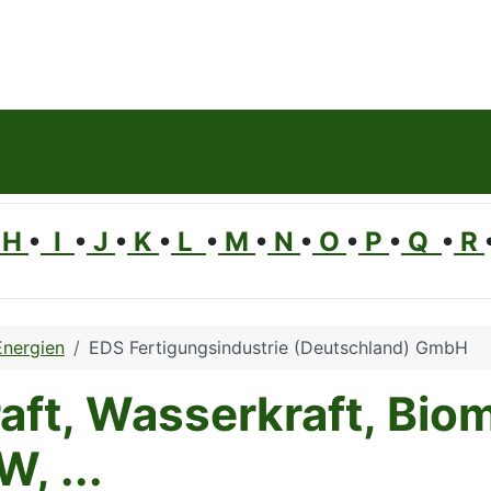
H
•
I
•
J
•
K
•
L
•
M
•
N
•
O
•
P
•
Q
•
R
Energien
EDS Fertigungsindustrie (Deutschland) GmbH
aft, Wasserkraft, Bio
 ...