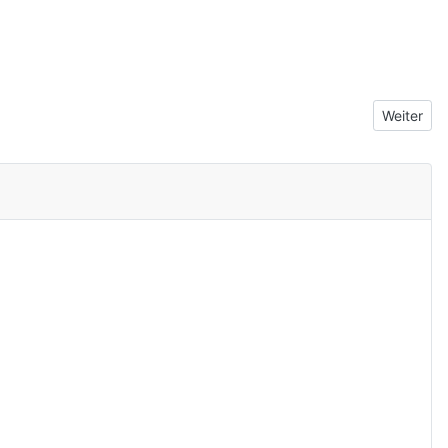
Nächster 
Weiter