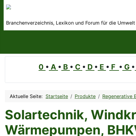
Branchenverzeichnis, Lexikon und Forum für die Umwelt
0
•
A
•
B
•
C
•
D
•
E
•
F
•
G
•
Aktuelle Seite:
Startseite
Produkte
Regenerative 
Solartechnik, Windkr
Wärmepumpen, BHKW,