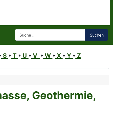
Suchen
Suchen
•
S
•
T
•
U
•
V
•
W
•
X
•
Y
•
Z
masse, Geothermie,