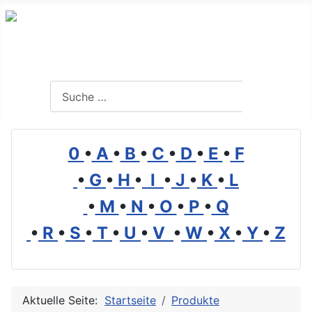
Branchenverzeichnis, Lexikon und Forum für die Umwelt
Suchen
Suchen
0
•
A
•
B
•
C
•
D
•
E
•
F
•
G
•
H
•
I
•
J
•
K
•
L
•
M
•
N
•
O
•
P
•
Q
•
R
•
S
•
T
•
U
•
V
•
W
•
X
•
Y
•
Z
Aktuelle Seite:
Startseite
Produkte