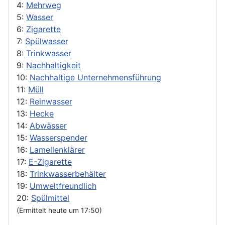
4:
Mehrweg
5:
Wasser
6:
Zigarette
7:
Spülwasser
8:
Trinkwasser
9:
Nachhaltigkeit
10:
Nachhaltige Unternehmensführung
11:
Müll
12:
Reinwasser
13:
Hecke
14:
Abwässer
15:
Wasserspender
16:
Lamellenklärer
17:
E-Zigarette
18:
Trinkwasserbehälter
19:
Umweltfreundlich
20:
Spülmittel
(Ermittelt heute um 17:50)