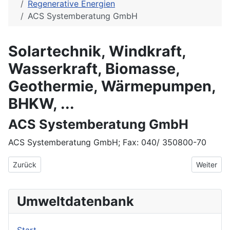
Regenerative Energien
ACS Systemberatung GmbH
Solartechnik, Windkraft,
Wasserkraft, Biomasse,
Geothermie, Wärmepumpen,
BHKW, ...
ACS Systemberatung GmbH
ACS Systemberatung GmbH; Fax: 040/ 350800-70
Vorheriger Beitrag: A.I.S. GmbH
Nächster 
Zurück
Weiter
Umweltdatenbank