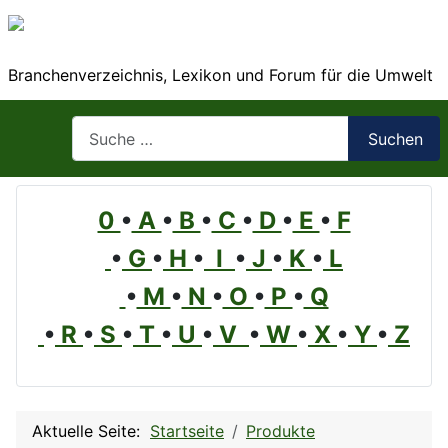
Branchenverzeichnis, Lexikon und Forum für die Umwelt
Suchen
Suchen
0
•
A
•
B
•
C
•
D
•
E
•
F
•
G
•
H
•
I
•
J
•
K
•
L
•
M
•
N
•
O
•
P
•
Q
•
R
•
S
•
T
•
U
•
V
•
W
•
X
•
Y
•
Z
Aktuelle Seite:
Startseite
Produkte