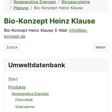
Regenerative Energien
Biogassysteme
Planung
Bio-Konzept Heinz Klause
Bio-Konzept Heinz Klause
Bio-Konzept Heinz Klause; E-Mail:
info@bio-
konzept.de
Vorheriger Beitrag: AWITE Bioenergie
Nächster 
Zurück
Weiter
Umweltdatenbank
Start
Produkte
Regenerative Energien
Fotovoltaik
Solarwärme