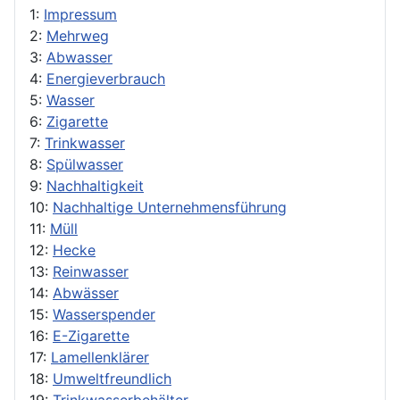
1:
Impressum
2:
Mehrweg
3:
Abwasser
4:
Energieverbrauch
5:
Wasser
6:
Zigarette
7:
Trinkwasser
8:
Spülwasser
9:
Nachhaltigkeit
10:
Nachhaltige Unternehmensführung
11:
Müll
12:
Hecke
13:
Reinwasser
14:
Abwässer
15:
Wasserspender
16:
E-Zigarette
17:
Lamellenklärer
18:
Umweltfreundlich