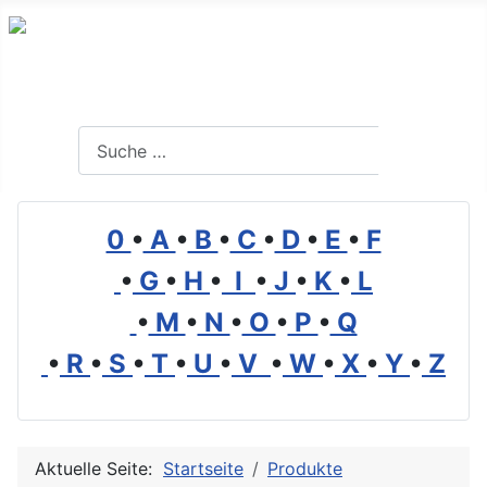
Branchenverzeichnis, Lexikon und Forum für die Umwelt
Suchen
Suchen
0
•
A
•
B
•
C
•
D
•
E
•
F
•
G
•
H
•
I
•
J
•
K
•
L
•
M
•
N
•
O
•
P
•
Q
•
R
•
S
•
T
•
U
•
V
•
W
•
X
•
Y
•
Z
Aktuelle Seite:
Startseite
Produkte