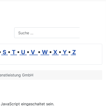
Suchen
Suchen
•
S
•
T
•
U
•
V
•
W
•
X
•
Y
•
Z
ienstleistung GmbH
JavaScript eingeschaltet sein.