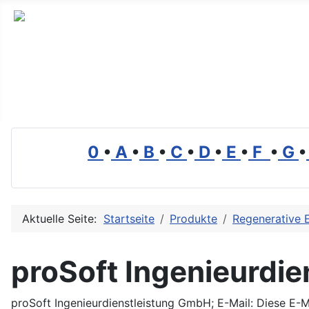
Branchenverzeichnis, Lexikon und Forum für die Umwelt
0
•
A
•
B
•
C
•
D
•
E
•
F
•
G
•
Aktuelle Seite:
Startseite
Produkte
Regenerative 
proSoft Ingenieurdi
proSoft Ingenieurdienstleistung GmbH; E-Mail:
Diese E-M