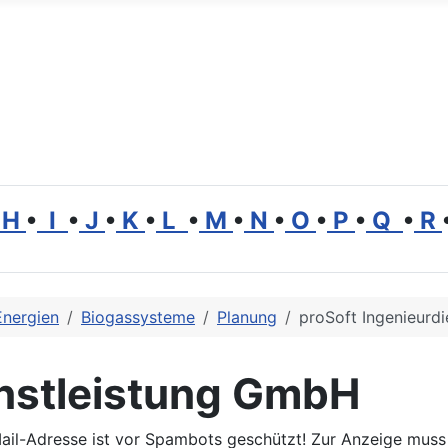
H
•
I
•
J
•
K
•
L
•
M
•
N
•
O
•
P
•
Q
•
R
Energien
Biogassysteme
Planung
proSoft Ingenieurd
enstleistung GmbH
ail-Adresse ist vor Spambots geschützt! Zur Anzeige muss 