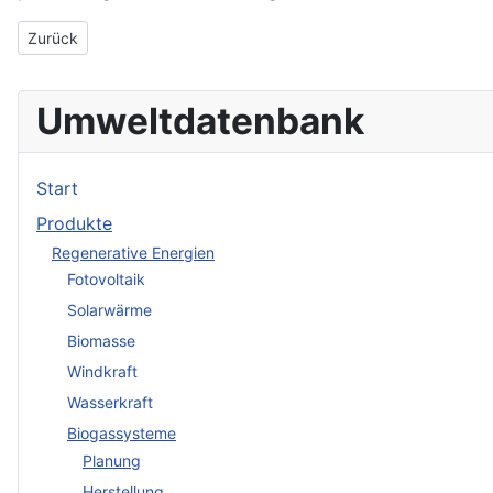
Vorheriger Beitrag: prodomus Dresden GmbH
Zurück
Umweltdatenbank
Start
Produkte
Regenerative Energien
Fotovoltaik
Solarwärme
Biomasse
Windkraft
Wasserkraft
Biogassysteme
Planung
Herstellung