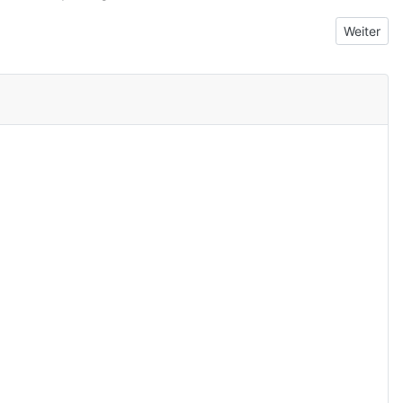
Nächster 
Weiter