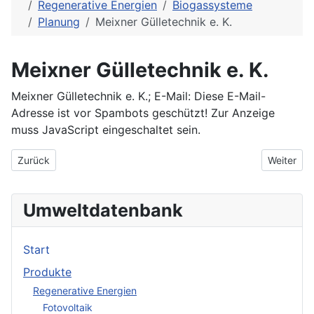
Regenerative Energien
Biogassysteme
Planung
Meixner Gülletechnik e. K.
Meixner Gülletechnik e. K.
Meixner Gülletechnik e. K.; E-Mail:
Diese E-Mail-
Adresse ist vor Spambots geschützt! Zur Anzeige
muss JavaScript eingeschaltet sein.
Vorheriger Beitrag: LVN Landtechnik Vogelsang Nauen GmbH
Nächster 
Zurück
Weiter
Umweltdatenbank
Start
Produkte
Regenerative Energien
Fotovoltaik