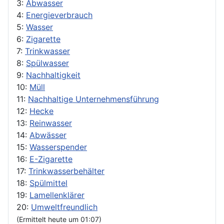
3:
Abwasser
4:
Energieverbrauch
5:
Wasser
6:
Zigarette
7:
Trinkwasser
8:
Spülwasser
9:
Nachhaltigkeit
10:
Müll
11:
Nachhaltige Unternehmensführung
12:
Hecke
13:
Reinwasser
14:
Abwässer
15:
Wasserspender
16:
E-Zigarette
17:
Trinkwasserbehälter
18:
Spülmittel
19:
Lamellenklärer
20:
Umweltfreundlich
(Ermittelt heute um 01:07)