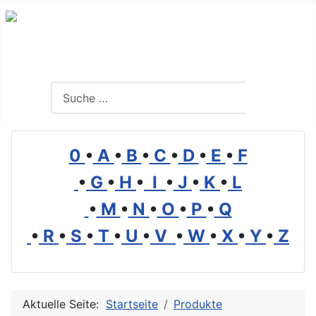
Branchenverzeichnis, Lexikon und Forum für die Umwelt
Suchen
Suchen
0
•
A
•
B
•
C
•
D
•
E
•
F
•
G
•
H
•
I
•
J
•
K
•
L
•
M
•
N
•
O
•
P
•
Q
•
R
•
S
•
T
•
U
•
V
•
W
•
X
•
Y
•
Z
Aktuelle Seite:
Startseite
Produkte