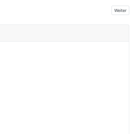
Nächster 
Weiter