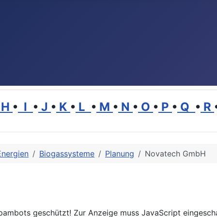
H
•
I
•
J
•
K
•
L
•
M
•
N
•
O
•
P
•
Q
•
R
Energien
Biogassysteme
Planung
Novatech GmbH
Spambots geschützt! Zur Anzeige muss JavaScript eingeschal