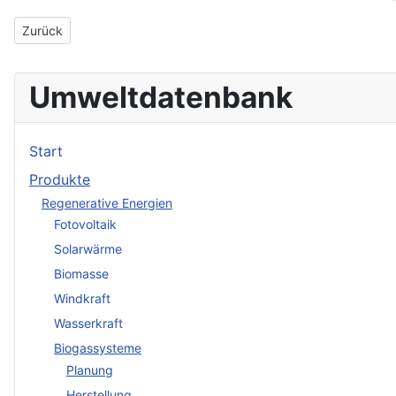
Vorheriger Beitrag: Meixner Gülletechnik e. K.
Zurück
Umweltdatenbank
Start
Produkte
Regenerative Energien
Fotovoltaik
Solarwärme
Biomasse
Windkraft
Wasserkraft
Biogassysteme
Planung
Herstellung