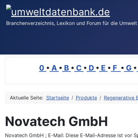
Branchenverzeichnis, Lexikon und Forum für die Umwelt
0
•
A
•
B
•
C
•
D
•
E
•
F
•
G
•
Aktuelle Seite:
Startseite
Produkte
Regenerative 
Novatech GmbH
Novatech GmbH ; E-Mail:
Diese E-Mail-Adresse ist vor 