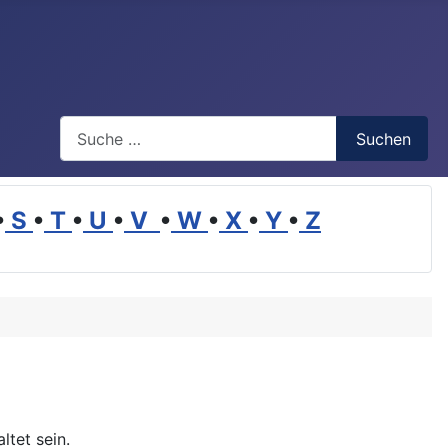
Suchen
Suchen
•
S
•
T
•
U
•
V
•
W
•
X
•
Y
•
Z
tet sein.