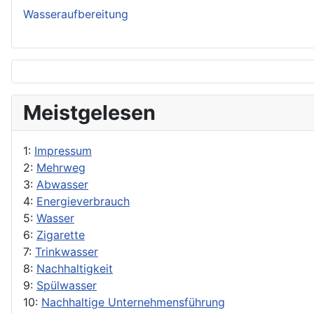
Wasseraufbereitung
Meistgelesen
1:
Impressum
2:
Mehrweg
3:
Abwasser
4:
Energieverbrauch
5:
Wasser
6:
Zigarette
7:
Trinkwasser
8:
Nachhaltigkeit
9:
Spülwasser
10:
Nachhaltige Unternehmensführung