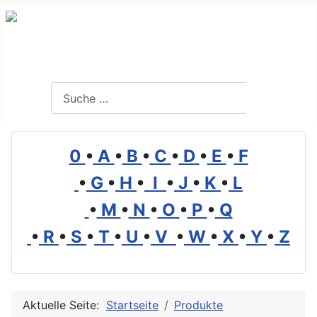
Branchenverzeichnis, Lexikon und Forum für die Umwelt
Suchen
Suchen
0
•
A
•
B
•
C
•
D
•
E
•
F
•
G
•
H
•
I
•
J
•
K
•
L
•
M
•
N
•
O
•
P
•
Q
•
R
•
S
•
T
•
U
•
V
•
W
•
X
•
Y
•
Z
Aktuelle Seite:
Startseite
Produkte