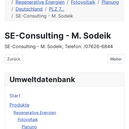
Regenerative Energien
Fotovoltaik
Planung
Deutschland
PLZ 7...
SE-Consulting - M. Sodeik
SE-Consulting - M. Sodeik
SE-Consulting - M. Sodeik; Telefon: /07626-6844
Vorheriger Beitrag: S. A. G. Solarstrom AG
Nächster
Zurück
Weiter
Umweltdatenbank
Start
Produkte
Regenerative Energien
Fotovoltaik
Planung