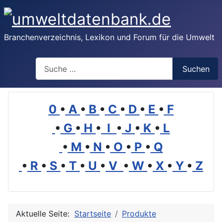
Branchenverzeichnis, Lexikon und Forum für die Umwelt
Suchen
Suchen
0
•
A
•
B
•
C
•
D
•
E
•
F
•
G
•
H
•
I
•
J
•
K
•
L
•
M
•
N
•
O
•
P
•
Q
•
R
•
S
•
T
•
U
•
V
•
W
•
X
•
Y
•
Z
Aktuelle Seite:
Startseite
Produkte