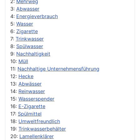
2:
Mehrweg
3:
Abwasser
4:
Energieverbrauch
5:
Wasser
6:
Zigarette
7:
Trinkwasser
8:
Spülwasser
9:
Nachhaltigkeit
10:
Müll
11:
Nachhaltige Unternehmensführung
12:
Hecke
13:
Abwässer
14:
Reinwasser
15:
Wasserspender
16:
E-Zigarette
17:
Spülmittel
18:
Umweltfreundlich
19:
Trinkwasserbehälter
20:
Lamellenklärer