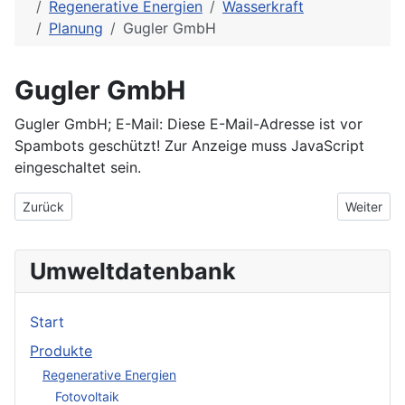
Regenerative Energien
Wasserkraft
Planung
Gugler GmbH
Gugler GmbH
Gugler GmbH; E-Mail:
Diese E-Mail-Adresse ist vor
Spambots geschützt! Zur Anzeige muss JavaScript
eingeschaltet sein.
Vorheriger Beitrag: Fichtner GmbH & Co. KG
Nächster 
Zurück
Weiter
Umweltdatenbank
Start
Produkte
Regenerative Energien
Fotovoltaik