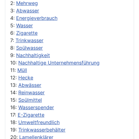
2:
Mehrweg
3:
Abwasser
4:
Energieverbrauch
5:
Wasser
6:
Zigarette
7:
Trinkwasser
8:
Spülwasser
9:
Nachhaltigkeit
10:
Nachhaltige Unternehmensführung
11:
Müll
12:
Hecke
13:
Abwässer
14:
Reinwasser
15:
Spülmittel
16:
Wasserspender
17:
E-Zigarette
18:
Umweltfreundlich
19:
Trinkwasserbehälter
20:
Lamellenklärer