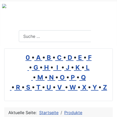
Branchenverzeichnis, Lexikon und Forum für die Umwelt
Suchen
Suchen
0
•
A
•
B
•
C
•
D
•
E
•
F
•
G
•
H
•
I
•
J
•
K
•
L
•
M
•
N
•
O
•
P
•
Q
•
R
•
S
•
T
•
U
•
V
•
W
•
X
•
Y
•
Z
Aktuelle Seite:
Startseite
Produkte