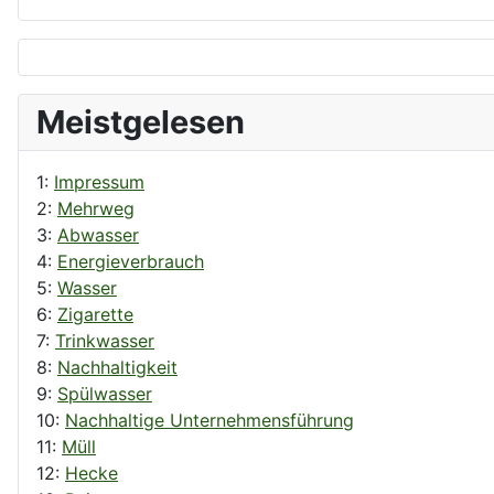
Meistgelesen
1:
Impressum
2:
Mehrweg
3:
Abwasser
4:
Energieverbrauch
5:
Wasser
6:
Zigarette
7:
Trinkwasser
8:
Nachhaltigkeit
9:
Spülwasser
10:
Nachhaltige Unternehmensführung
11:
Müll
12:
Hecke