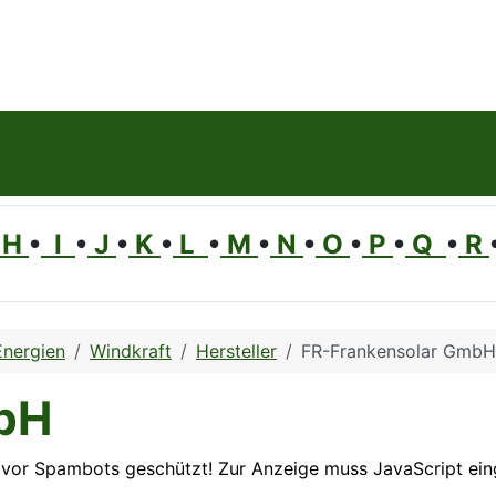
H
•
I
•
J
•
K
•
L
•
M
•
N
•
O
•
P
•
Q
•
R
Energien
Windkraft
Hersteller
FR-Frankensolar GmbH
bH
 vor Spambots geschützt! Zur Anzeige muss JavaScript eing