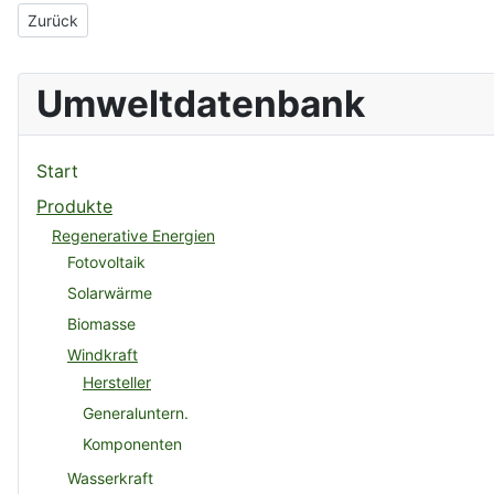
Vorheriger Beitrag: FEG mbH
Zurück
Umweltdatenbank
Start
Produkte
Regenerative Energien
Fotovoltaik
Solarwärme
Biomasse
Windkraft
Hersteller
Generaluntern.
Komponenten
Wasserkraft