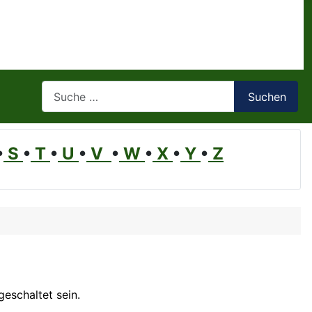
Suchen
Suchen
•
S
•
T
•
U
•
V
•
W
•
X
•
Y
•
Z
eschaltet sein.