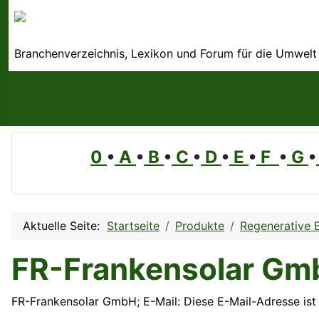
Branchenverzeichnis, Lexikon und Forum für die Umwelt
0
•
A
•
B
•
C
•
D
•
E
•
F
•
G
•
Aktuelle Seite:
Startseite
Produkte
Regenerative 
FR-Frankensolar Gm
FR-Frankensolar GmbH; E-Mail:
Diese E-Mail-Adresse ist